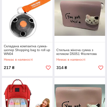
Складана компактна сумка-
шопер Shopping bag to roll up
Стильна жіноча сумка з
WN04
котиком D5051 Фіолетова
Немає в наявності
Немає в наявності
217
314
₴
₴