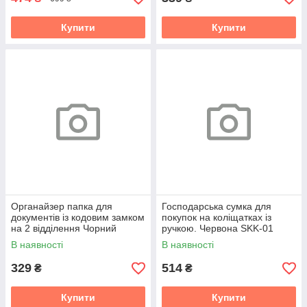
Купити
Купити
Органайзер папка для
Господарська сумка для
документів із кодовим замком
покупок на коліщатках із
на 2 відділення Чорний
ручкою. Червона SKK-01
(46*27*18)
В наявності
В наявності
329
514
₴
₴
Купити
Купити