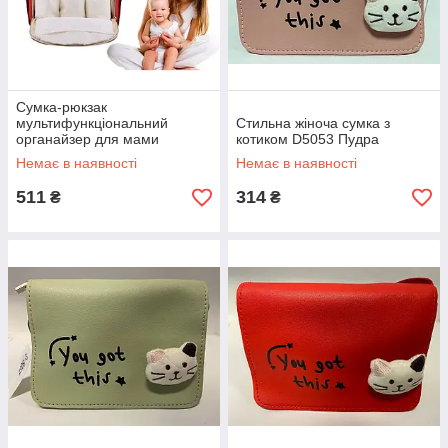
Сумка-рюкзак
мультифункціональний
Стильна жіноча сумка з
органайзер для мами
котиком D5053 Пудра
Mummy Bag Червона
Немає в наявності
Немає в наявності
511
314
₴
₴