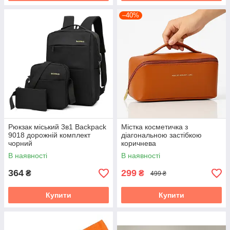
–40%
Рюкзак міський 3в1 Backpack
Містка косметичка з
9018 дорожній комплект
діагональною застібкою
чорний
коричнева
В наявності
В наявності
364
299
₴
₴
499 ₴
Купити
Купити