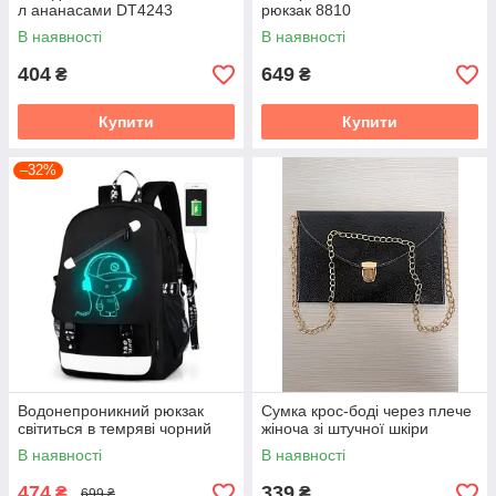
л ананасами DT4243
рюкзак 8810
В наявності
В наявності
404
649
₴
₴
Купити
Купити
–32%
Водонепроникний рюкзак
Сумка крос-боді через плече
світиться в темряві чорний
жіноча зі штучної шкіри
В наявності
В наявності
474
339
₴
₴
699 ₴