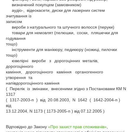
     визначений покупцем (замовником) 

     аудіо-,  відеокасети, диски для лазерних систем 
зчитування із 

записом

     вироби з натурального та штучного волосся (перуки)

     товари для немовлят (пелюшки,  соски,  пляшечки для 
годування 

тощо)

     інструменти для манікюру, педикюру (ножиці, пилочки 
тощо)

     ювелірні   вироби   з   дорогоцінних  металів,  
дорогоцінного 

каміння,   дорогоцінного   каміння   органогенного   
утворення  та 

напівдорогоцінного каміння 

(  Перелік  із  змінами,  внесеними згідно з Постановами КМ N 
1317 

(  1317-2003-п  )  від  20.08.2003,  N  1642  (  1642-2004-п ) 
від 

13.12.2004, N 1173 ( 1173-2005-п ) від 07.12.2005 ) 

Відповідно до Закону
«Про захист прав споживачів»
,