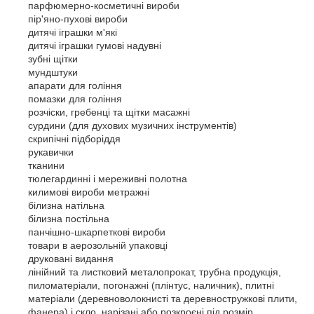
     парфюмерно-косметичні вироби 

     пір'яно-пухові вироби 

     дитячі іграшки м'які 

     дитячі іграшки гумові надувні 

     зубні щітки 

     мундштуки 

     апарати для гоління 

     помазки для гоління 

     розчіски, гребенці та щітки масажні 

     сурдини (для духових музичних інструментів) 

     скрипічні підборіддя 

     рукавички 

     тканини 

     тюлегардинні і мереживні полотна 

     килимові вироби метражні 

     білизна натільна 

     білизна постільна 

     панчішно-шкарпеткові вироби 

     товари в аерозольній упаковці 

     друковані видання 

     лінійний та листковий металопрокат, трубна продукція, 

     пиломатеріали, погонажні (плінтус, наличник), плитні 

     матеріали (деревноволокнисті та деревностружкові плити, 

     фанера) і скло, нарізані або розкроєні під розмір, 
