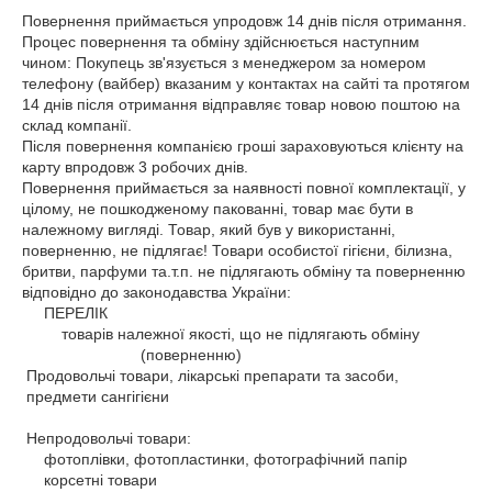
Повернення приймається упродовж 14 днів після отримання.

Процес повернення та обміну здійснюється наступним 
чином: Покупець зв'язується з менеджером за номером 
телефону (вайбер) вказаним у контактах на сайті та протягом 
14 днів після отримання відправляє товар новою поштою на 
склад компанії.

Після повернення компанією гроші зараховуються клієнту на 
карту впродовж 3 робочих днів. 

Повернення приймається за наявності повної комплектації, у 
цілому, не пошкодженому пакованні, товар має бути в 
належному вигляді. Товар, який був у використанні, 
поверненню, не підлягає! Товари особистої гігієни, білизна, 
бритви, парфуми та.т.п. не підлягають обміну та поверненню 
відповідно до законодавства України:

     ПЕРЕЛІК 

         товарів належної якості, що не підлягають обміну 

                           (поверненню) 

 Продовольчі товари, лікарські препарати та засоби, 

 предмети сангігієни 

 Непродовольчі товари: 

     фотоплівки, фотопластинки, фотографічний папір 

     корсетні товари 
