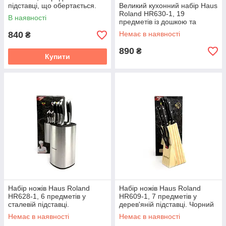
підставці, що обертається.
Великий кухонний набір Haus
Сріблястий (HR610-2)
Roland HR630-1, 19
В наявності
предметів із дошкою та
ножицями. Чёрный (HR630-
840
Немає в наявності
₴
1)
890
₴
Купити
Набір ножів Haus Roland
Набір ножів Haus Roland
HR628-1, 6 предметів у
HR609-1, 7 предметів у
сталевій підставці.
дерев'яній підставці. Чорний
Сріблястий (HR628-1)
(HR609-1)
Немає в наявності
Немає в наявності