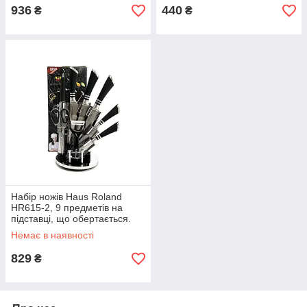
936
440
₴
₴
Набір ножів Haus Roland
HR615-2, 9 предметів на
підставці, що обертається.
Сріблястий (HR615-2)
Немає в наявності
829
₴