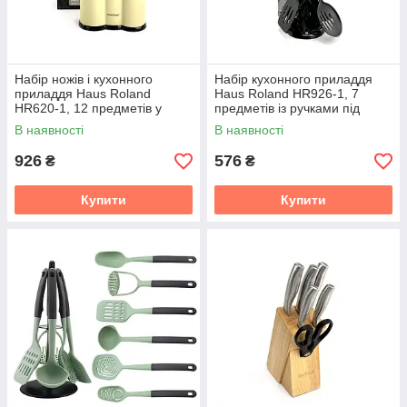
Набір ножів і кухонного
Набір кухонного приладдя
приладдя Haus Roland
Haus Roland HR926-1, 7
HR620-1, 12 предметів у
предметів із ручками під
підставці. Бежево-чорний
дерево. Чорний (HR926-1)
В наявності
В наявності
(HR620-1)
926
576
₴
₴
Купити
Купити