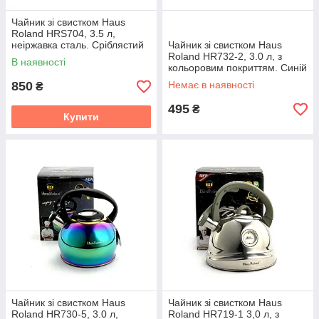
Чайник зі свистком Haus
Roland HRS704, 3.5 л,
неіржавка сталь. Сріблястий
Чайник зі свистком Haus
(HRS704)
Roland HR732-2, 3.0 л, з
В наявності
кольоровим покриттям. Синій
(HR732-2)
850
Немає в наявності
₴
495
₴
Купити
Чайник зі свистком Haus
Чайник зі свистком Haus
Roland HR730-5, 3.0 л,
Roland HR719-1 3,0 л, з