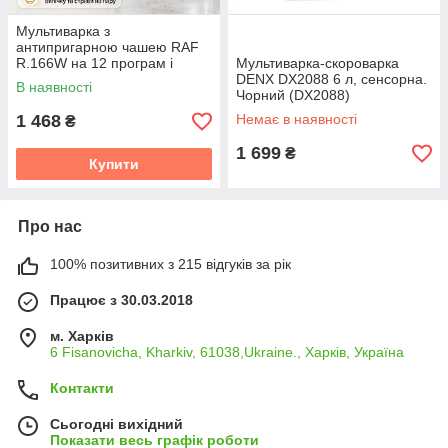
Мультиварка з
антипригарною чашею RAF
R.166W на 12 програм і
Мультиварка-скороварка
потужністю 900 Вт Біла
DENX DX2088 6 л, сенсорна.
В наявності
Чорний (DX2088)
1 468
Немає в наявності
₴
1 699
₴
Купити
Про нас
100% позитивних з 215 відгуків за рік
Працює з 30.03.2018
м. Харків
6 Fisanovicha, Kharkiv, 61038,Ukraine., Харків, Україна
Контакти
Сьогодні вихідний
Показати весь графік роботи