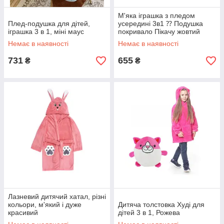
М'яка іграшка з пледом
Плед-подушка для дітей,
усередині 3в1 ⁇ Подушка
іграшка 3 в 1, міні маус
покривало Пікачу жовтий
Немає в наявності
Немає в наявності
731
655
₴
₴
Лазневий дитячий хатал, різні
кольори, м'який і дуже
Дитяча толстовка Худі для
красивий
дітей 3 в 1, Рожева