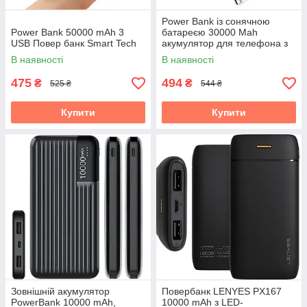
Power Bank із сонячною
Power Bank 50000 mAh 3
батареєю 30000 Mah
USB Повер банк Smart Tech
акумулятор для телефона з
зарядкою від сонця
В наявності
В наявності
475
494
₴
₴
525 ₴
544 ₴
Купити
Купити
Зовнішній акумулятор
Повербанк LENYES PX167
PowerBank 10000 mAh,
10000 mAh з LED-