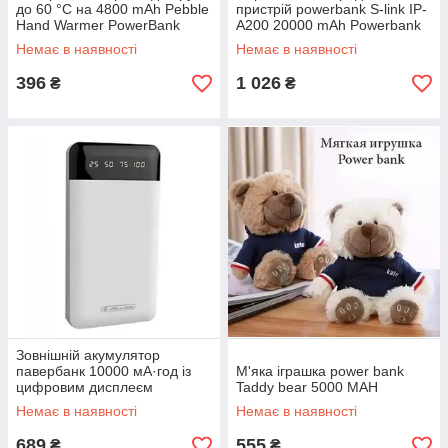
до 60 °C на 4800 mAh Pebble
пристрій powerbank S-link IP-
Hand Warmer PowerBank
A200 20000 mAh Powerbank
колір рожеве золото
Black
Немає в наявності
Немає в наявності
396
1 026
₴
₴
Зовнішній акумулятор
павербанк 10000 мА·год із
М'яка іграшка power bank
цифровим дисплеєм
Taddy bear 5000 MAH
Powerway TX10
Немає в наявності
Немає в наявності
689
555
₴
₴