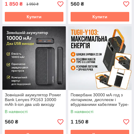
1 850
560
₴
₴
1 950 ₴
Купити
Купити
Зовнішній акумулятор Power
Повербанк 30000 мА·год з
Bank Lenyes PX163 10000
ліхтариком, дисплеєм і
mAh li-ion два usb виходу
вбудованими кабелями Type-
136х68х15 6 мм
C | Lightning TUGII-Y103
В наявності
В наявності
560
1 150
₴
₴