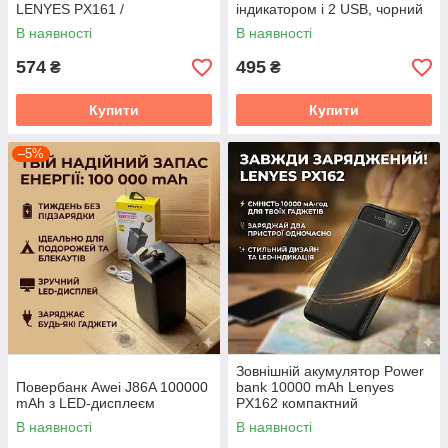
LENYES PX161 /
індикатором і 2 USB, чорний
Портативний акумулятор /
В наявності
В наявності
Повербанк для телефона /
УМБ
574
495
₴
₴
Купити
Купити
–5%
Зовнішній акумулятор Power
Повербанк Awei J86A 100000
bank 10000 mAh Lenyes
mAh з LED-дисплеєм
PX162 компактний
універсальний на 2 входи
В наявності
В наявності
Чорний