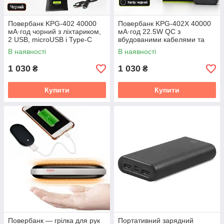
Повербанк KPG-402 40000
Повербанк KPG-402X 40000
мА·год чорний з ліхтариком,
мА·год 22.5W QC з
2 USB, microUSB і Type-C
вбудованими кабелями та
швидким заряджанням
В наявності
В наявності
1 030
1 030
₴
₴
Купити
Купити
Повербанк — грілка для рук
Портативний зарядний