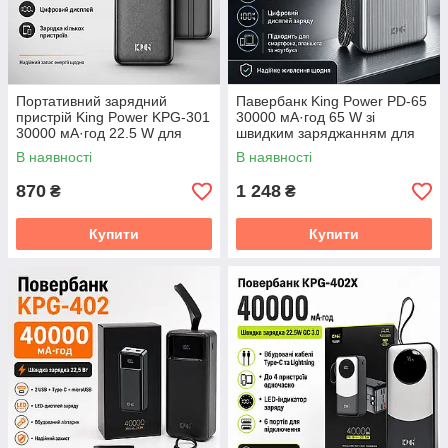
Портативний зарядний
Павербанк King Power PD-65
пристрій King Power KPG-301
30000 мА·год 65 W зі
30000 мА·год 22.5 W для
швидким заряджанням для
подорожей і щоденного
смартфона, планшета та
В наявності
В наявності
використання
ноутбука
870
1 248
₴
₴
Купити
Купити