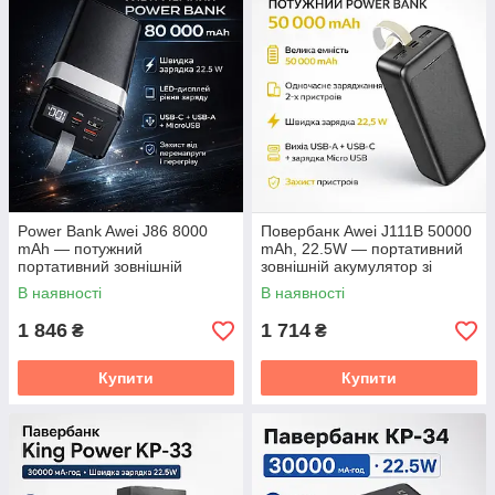
Power Bank Awei J86 8000
Повербанк Awei J111B 50000
mAh — потужний
mAh, 22.5W — портативний
портативний зовнішній
зовнішній акумулятор зі
акумулятор зі швидким
швидким заряджанням, 3
В наявності
В наявності
заряджанням
виходи, Li-Pol, чорний
1 846
1 714
₴
₴
Купити
Купити