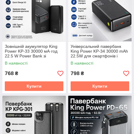
Зовнішній акумулятор King
Універсальний павербанк
Power KP-33 30000 мА·год
King Power KP-34 30000 mAh
22.5 W Power Bank зі
22.5W для смартфонів і
швидким заряджанням
ґаджетів
В наявності
В наявності
768
798
₴
₴
Купити
Купити