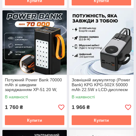
Купити
Купити
Потужний Power Bank 70000
Зовнішній акумулятор (Power
mAh зі швидким
Bank) KPG KPG-502X 50000
заряджанням XP-51 20 W,
mAh 22.5W з LCD-дисплеєм
кемпінговою LED-лампою та
В наявності
В наявності
цифровим дисплеєм
1 760
1 966
₴
₴
Купити
Купити