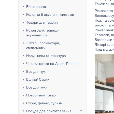
Також ви зн
Електроніка
Рюкзаки та
Колонки й акустичні системи
Велоаксес
Ножі та со
Товари для тварин
Біноклі та
Power bank
PowerBank, зовнішні
Термоси, ш
акумулятори
Батарейки 
Ліхтарі, прожектори,
Ліхтарі та 
світильники
Наш магази
Навушники та гарнітура
Чохли/скрілка на Apple iPhone
Все для кухні
Валізи/ Сумки
Все для кухні
Новорічний товар
Спорт, фітнес, туризм
Посуда для приготовления