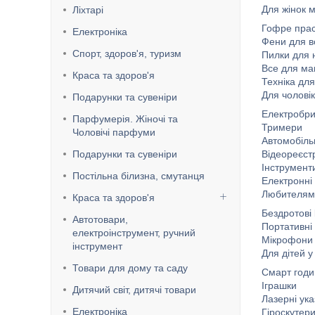
Для жінок 
Ліхтарі
Гофре прас
Електроніка
Фени для в
Спорт, здоров'я, туризм
Пилки для н
Все для ма
Краса та здоров'я
Техніка для
Для чолові
Подарунки та сувеніри
Електробри
Парфумерія. Жіночі та
Тримери
Чоловічі парфуми
Автомобіль
Подарунки та сувеніри
Відеореєст
Інструмент
Постільна білизна, смутанця
Електронні
Любителям 
Краса та здоров'я
Бездротові
Автотовари,
Портативні 
електроінструмент, ручний
Мікрофони 
інструмент
Для дітей 
Товари для дому та саду
Смарт годи
Іграшки
Дитячий світ, дитячі товари
Лазерні ука
Електроніка
Гіроскутер