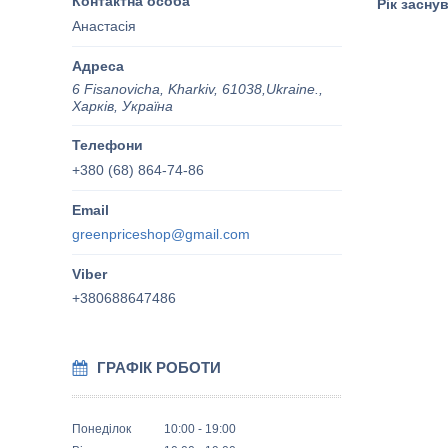
Рік засну
Анастасія
6 Fisanovicha, Kharkiv, 61038,Ukraine.,
Харків, Україна
+380 (68) 864-74-86
greenpriceshop@gmail.com
+380688647486
ГРАФІК РОБОТИ
Понеділок
10:00
19:00