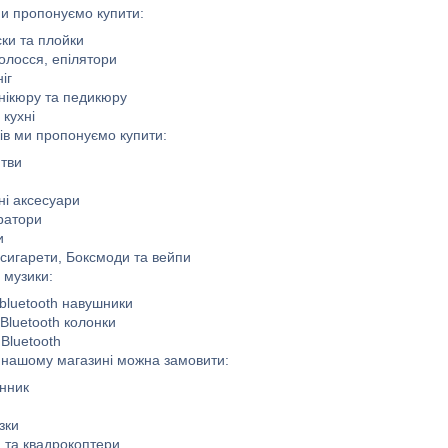
ми пропонуємо купити:
ки та плойки
олосся, епілятори
іг
нікюру та педикюру
 кухні
ків ми пропонуємо купити:
тви
ні аксесуари
ратори
и
 сигарети, Боксмоди та вейпи
музики:
 bluetooth навушники
Bluetooth колонки
Bluetooth
у нашому магазині можна замовити:
нник
зки
и та квадрокоптери