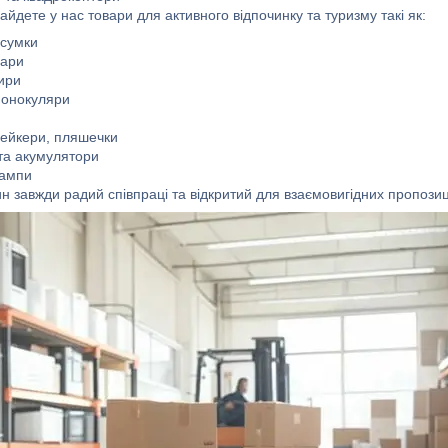
айдете у нас товари для активного відпочинку та туризму такі як:
 сумки
уари
кири
 монокуляри
ейкери, пляшечки
та акумулятори
лампи
н завжди радий співпраці та відкритий для взаємовигідних пропозиц