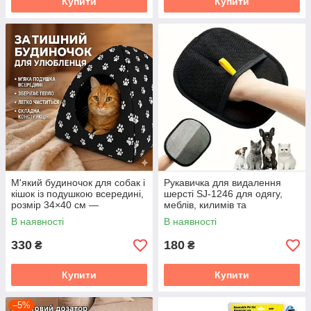
Купити
Купити
М'який будиночок для собак і
Рукавичка для видалення
кішок із подушкою всередині,
шерсті SJ-1246 для одягу,
розмір 34×40 см —
меблів, килимів та
комфортне укриття для
автомобіля
В наявності
В наявності
хатніх тварин
330
180
₴
₴
Купити
Купити
–5%