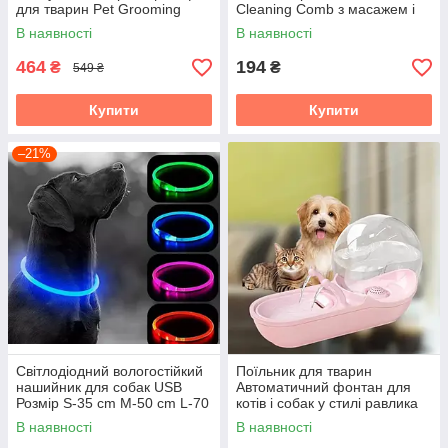
для тварин Pet Grooming
Cleaning Comb з масажем і
Dryer WN-10
чищенням речей Pink W28
В наявності
В наявності
464
194
₴
₴
549 ₴
Купити
Купити
–21%
Світлодіодний вологостійкий
Поїльник для тварин
нашийник для собак USB
Автоматичний фонтан для
Розмір S-35 cm M-50 cm L-70
котів і собак у стилі равлика
cm
USB 4,5 л.
В наявності
В наявності