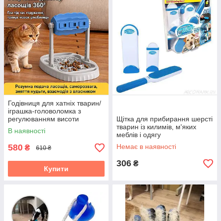
Годівниця для хатніх тварин/
іграшка-головоломка з
регулюванням висоти
Щітка для прибирання шерсті
тварин із килимів, м'яких
В наявності
меблів і одягу
580
Немає в наявності
₴
610 ₴
306
₴
Купити