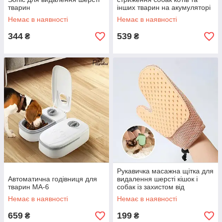
тварин
інших тварин на акумуляторі
Gemei GM-634 USB
Немає в наявності
Немає в наявності
344
539
₴
₴
Рукавичка масажна щітка для
Автоматична годівниця для
видалення шерсті кішок і
тварин MA-6
собак із захистом від
подряпин XL-147
Немає в наявності
Немає в наявності
659
199
₴
₴