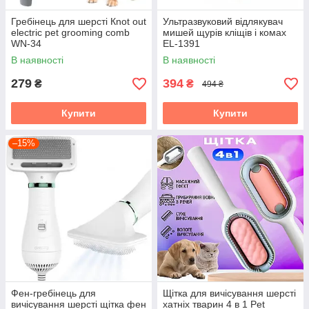
Гребінець для шерсті Кnot out
Ультразвуковий відлякувач
electric pet grooming comb
мишей щурів кліщів і комах
WN-34
EL-1391
В наявності
В наявності
279
394
₴
₴
494 ₴
Купити
Купити
–15%
Фен-гребінець для
Щітка для вичісування шерсті
вичісування шерсті щітка фен
хатніх тварин 4 в 1 Pet