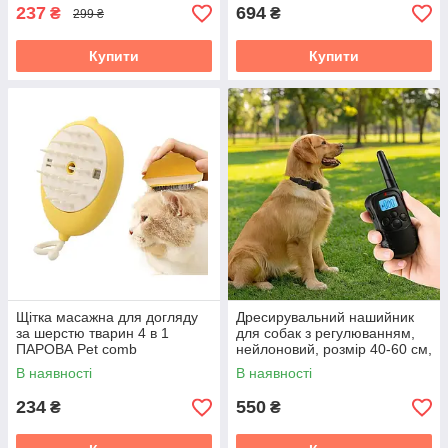
237
694
₴
₴
299 ₴
Купити
Купити
Щітка масажна для догляду
Дресирувальний нашийник
за шерстю тварин 4 в 1
для собак з регулюванням,
ПАРОВА Pet comb
нейлоновий, розмір 40-60 см,
чорний PR55
В наявності
В наявності
234
550
₴
₴