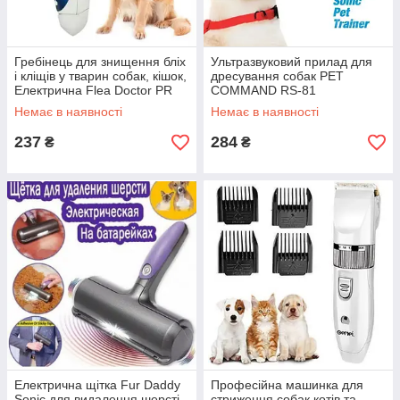
Гребінець для знищення бліх
Ультразвуковий прилад для
і кліщів у тварин собак, кішок,
дресування собак PET
Електрична Flea Doctor PR
COMMAND RS-81
Немає в наявності
Немає в наявності
237
284
₴
₴
Електрична щітка Fur Daddy
Професійна машинка для
Sonic для видалення шерсті
стриження собак котів та