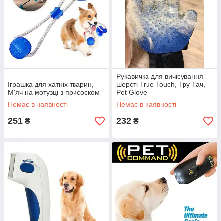
Рукавичка для вичісування
Іграшка для хатніх тварин,
шерсті True Touch, Тру Тач,
М'яч на мотузці з присоском
Pet Glove
Немає в наявності
Немає в наявності
251
232
₴
₴