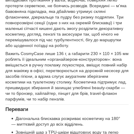
протерти серветкою, не боячись розводів. Всередині — м'яка
бавовняна підкладка, яка дбайливо утримує скляні
флакончики, дзеркальце та пудру без ризику подряпин. Три
повнорозмірні секції (одне з них на окремій блискавці) і три
маленькі сітчасті кишені дають змогу розділити декоративну
косметику, догляд, пензлі та аксесуари так, щоб нічого не
перемішувалося під час турбулентності, бігу до маршрутки
або щоденної поїздці на роботу.
Важить CosmyCase лише 136 г, а габарити 230 × 110 × 105 мм
роблять її ідеальним «органайзером-конструктором»: вона
вміщається в ручну поклажу лоукостера, вміщує повний набір
для макіяжу в офісі, перетворюється на дорожній несесер для
засобів гігієни, а вдома слугує акуратним зберігачем
косметики на туалетному столику. Косметичка підтримує лад,
пришвидшує збирання й захищає улюблені beauty-скарби —
чи то бронзер, хайлайтер, пінцет для брів, travel-флакон
парфумів, чи то набір пензлів.
Переваги
Діагональна блискавка розкриває косметичку на 180°
— миттєвий доступ до всіх відділень.
Зовнішній шар з TPU-шкіри відштовхує воду та легко