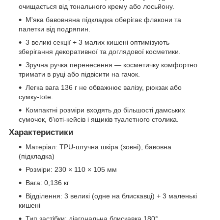
очищається від тонального крему або лосьйону.
М'яка бавовняна підкладка оберігає флакони та
палетки від подряпин.
3 великі секції + 3 малих кишені оптимізують
зберігання декоративної та доглядової косметики.
Зручна ручка перенесення — косметичку комфортно
тримати в руці або підвісити на гачок.
Легка вага 136 г не обважнює валізу, рюкзак або
сумку-tote.
Компактні розміри входять до більшості дамських
сумочок, б'юті-кейсів і ящиків туалетного столика.
Характеристики
Матеріал: TPU-штучна шкіра (зовні), бавовна
(підкладка)
Розміри: 230 × 110 × 105 мм
Вага: 0,136 кг
Відділення: 3 великі (одне на блискавці) + 3 маленькі
кишені
Тип застібки: діагональна блискавка 180°