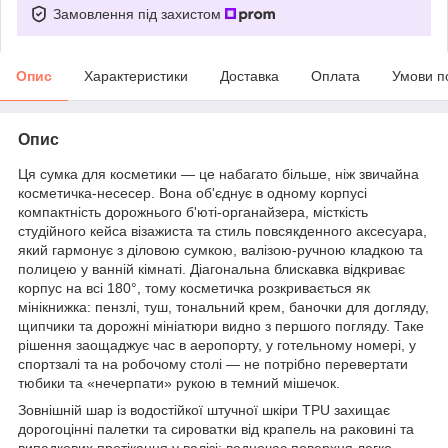
Замовлення під захистом
Опис
Характеристики
Доставка
Оплата
Умови п
Опис
Ця сумка для косметики — це набагато більше, ніж звичайна
косметичка-несесер. Вона об'єднує в одному корпусі
компактність дорожнього б'юті-органайзера, місткість
студійного кейса візажиста та стиль повсякденного аксесуара,
який гармонує з діловою сумкою, валізою-ручною кладкою та
полицею у ванній кімнаті. Діагональна блискавка відкриває
корпус на всі 180°, тому косметичка розкривається як
мінікнижка: пензлі, туш, тональний крем, баночки для догляду,
щипчики та дорожні мініатюри видно з першого погляду. Таке
рішення заощаджує час в аеропорту, у готельному номері, у
спортзалі та на робочому столі — не потрібно перевертати
тюбики та «нечерпати» рукою в темний мішечок.
Зовнішній шар із водостійкої штучної шкіри TPU захищає
дорогоцінні палетки та сироватки від крапель на раковині та
випадкових протікання у валізі; водночас поверхня легко