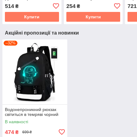
(46*27*18)
O'CHEAL (No2 Natural) з
Doub
514
254
721
₴
₴
м'яким спонжем
одяг
Купити
Купити
Акційні пропозиції та новинки
–32%
Водонепроникний рюкзак
світиться в темряві чорний
В наявності
474
₴
699 ₴