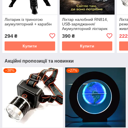
Ліхтарик із триногою
Ліхтар налобний RN814,
Ліхт
акумуляторний + карабін
USB-заряджання/
режи
Акумуляторний ліхтарик
живл
на голову з можливістю
типу
294
390
222
₴
₴
регулювання кута нахилу
Купити
Купити
Акційні пропозиції та новинки
–38%
–27%