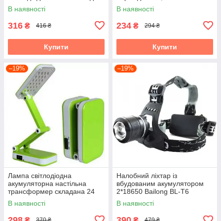
відеознімання фотознімання
обертання
В наявності
В наявності
та трансляцій
316
234
₴
₴
416 ₴
294 ₴
Купити
Купити
–19%
–19%
Лампа світлодіодна
Налобний ліхтар із
акумуляторна настільна
вбудованим акумулятором
трансформер складана 24
2*18650 Bailong BL-T6
LED
чорний
В наявності
В наявності
298
390
₴
₴
370 ₴
479 ₴