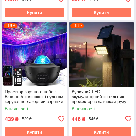
Купити
Купити
–19%
–18%
Проєктор зоряного неба з
Вуличний LED
Bluetooth-колонкою і пультом
акумуляторний світильник
керування лазерний зоряний
прожектор із датчиком руху
нічник
на сонячній батареї GL-10
В наявності
В наявності
cob 2400mA
439
446
₴
₴
539 ₴
546 ₴
Купити
Купити