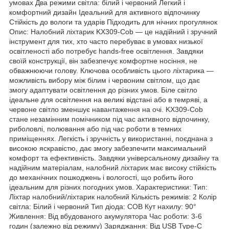
умовах Два режими світла: білий і червоний Легкий і
комфортний дизайн Ідеальний для активного відпочинку
Стійкість до вологи та ударів Підходить для нічних прогулянок
Опис: Налобний ліхтарик KX309-Cob — це надійний і зручний
інструмент для тих, хто часто перебуває в умовах низької
освітленості або потребує hands-free освітлення. Завдяки
своїй конструкції, він забезпечує комфортне носіння, не
обважнюючи голову. Ключова особливість цього ліхтарика —
можливість вибору між білим і червоним світлом, що дає
змогу адаптувати освітлення до різних умов. Біле світло
ідеальне для освітлення на великі відстані або в темряві, а
червоне світло зменшує навантаження на очі. KX309-Cob
стане незамінним помічником під час активного відпочинку,
риболовлі, полювання або під час роботи в темних
приміщеннях. Легкість і зручність у використанні, поєднана з
високою яскравістю, дає змогу забезпечити максимальний
комфорт та ефективність. Завдяки універсальному дизайну та
надійним матеріалам, налобний ліхтарик має високу стійкість
до механічних пошкоджень і вологості, що робить його
ідеальним для різних погодних умов. Характеристики: Тип:
Ліхтар налобний/ліхтарик налобний Кількість режимів: 2 Колір
світла: Білий і червоний Тип діода: COB Кут нахилу: 90°
Живлення: Від вбудованого акумулятора Час роботи: 3-6
годин (залежно від режиму) Заряджання: Від USB Type-C