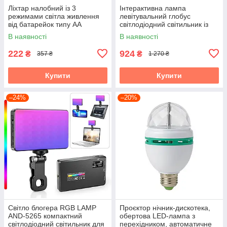
Ліхтар налобний із 3
Інтерактивна лампа
режимами світла живлення
левітувальний глобус
від батарейок типу АА
світлодіодний світильник із
пальчикові
магнітною левітацією SFR-
В наявності
В наявності
11-2
222
924
₴
₴
357 ₴
1 270 ₴
Купити
Купити
–24%
–20%
Світло блогера RGB LAMP
Проєктор нічник-дискотека,
AND-5265 компактний
обертова LED-лампа з
світлодіодний світильник для
перехідником, автоматичне