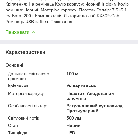
Кріплення: На ремінець Колір корпусу: Чорний із сірим Колір
ремінця: Чорний Матеріал корпусу: Пластик Розмір: 7.5×5.1
см Вага: 200 г Комплектація Ліхтарик на лоб KX309-Cob
Ремінець USB-кабель Паковання
Приховати
Характеристики
Основні
Дальність світлового
100 м
променя
Кріплення
Універсальне
Матеріал корпусу
Пластик, Анодований
алюміній
Особливості ліхтаря
Регульований кут нахилу,
Протиударний
Світловий потік
500 лм
Стан
Новий
Тип діода
LED