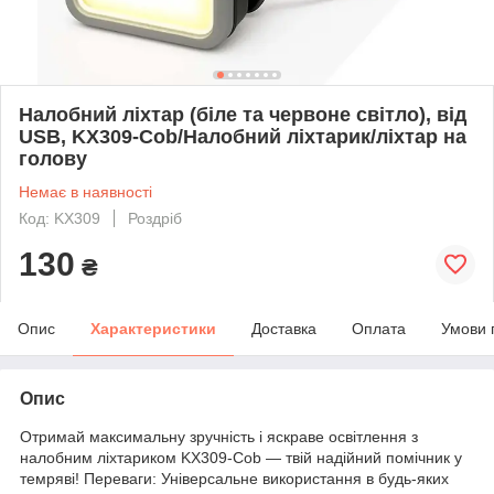
Налобний ліхтар (біле та червоне світло), від
USB, KX309-Cob/Налобний ліхтарик/ліхтар на
голову
Немає в наявності
Код: KX309
Роздріб
130
₴
Опис
Характеристики
Доставка
Оплата
Умови 
Опис
Отримай максимальну зручність і яскраве освітлення з
налобним ліхтариком KX309-Cob — твій надійний помічник у
темряві! Переваги: Універсальне використання в будь-яких