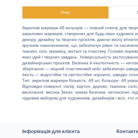
Опис
Акрилові маркери 48 кольорів — повний спектр для творч
акрилових маркерів, створених для будь-яких художніх 
декору, дизайну та творчих проєктів, даючи змогу втілит
зручним наконечником, що забезпечує рівне та насичене 
тканині, склі, кераміці, металі та пластику. Головні пере
яких ідей і творчих завдань. Універсальність застосуванн
дизайнерських проєктів. Безпека й екологічність — нетокс
зберігання — міцний пластиковий кейс забезпечує швидки
якість — водостійке та світлостійке чорнило, швидко сохн
Тип: акрилові маркери Кількість: 48 шт. Кольори: 48 уніка
Відповідні поверхні: папір, картон, дерево, тканина, скло,
висихання: висока Запах: немає Безпека: нетоксичні, пі
чудовим вибором для художників, дизайнерів і всіх, хто
Інформація для клієнта
Контакт