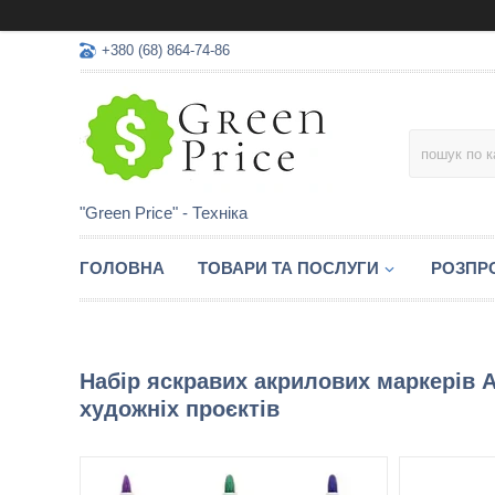
+380 (68) 864-74-86
"Green Price" - Техніка
ГОЛОВНА
ТОВАРИ ТА ПОСЛУГИ
РОЗПР
Набір яскравих акрилових маркерів A
художніх проєктів