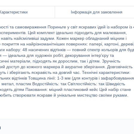
Характеристики
Інформація для замовлення
ості та самовираження Пориньте у світ яскравих ідей із набором із 
експериментів. Цей комплект ідеально підходить для малювання,
и навіть найсміливіші задуми. Кожен маркер обладнаний міцним і
покриття на найрізноманітніших поверхнях: папері, картоні, дереві
ваги набору: 48 насичених відтінків — повний спектр кольорів для буд
я — ідеальна для художніх робіт, декорування інтер'єру та
ичні матеріали, підходять як дорослим, так і дітям. Зручність
й доступ до кожного маркера й акуратне зберігання. Довговічність 
уть і зберігають яскравість на довгий час. Технічні характеристики:
льних відтінків Товщина лінії: 1-3 мм (для контурів і зафарбовування
 метал, пластик Водостійкість: так Світлостійкість: так Швидкість
дходять дітям Паковання: міцний пластиковий кейс Цей набір стане
 любить створювати яскраве й унікальне мистецтво своїми руками.
и