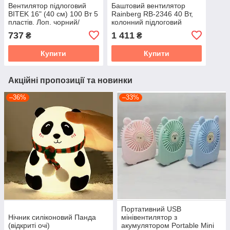
Вентилятор підлоговий
Баштовий вентилятор
BITEK 16" (40 см) 100 Вт 5
Rainberg RB-2346 40 Вт,
пластів. Лоп. чорний/
колонний підлоговий
фіолетовий BT-1630BP
вентилятор із механічним
737
1 411
₴
₴
керуванням, тихою
роботою
Купити
Купити
Акційні пропозиції та новинки
–36%
–33%
Портативний USB
Нічник силіконовий Панда
мінівентилятор з
(відкриті очі)
акумулятором Portable Mini