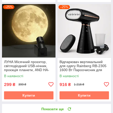
–25%
–25%
ЛУНА Місячний проєктор,
Відпарювач вертикальний
світлодіодний USB-нічник,
для одягу Rainberg RB-2305
проєкція планети, AND HA-
1600 Вт Пароочисник для
126
штор і постільної білизни
В наявності
В наявності
299
916
₴
₴
399 ₴
1 216 ₴
Купити
Купити
Показати ще