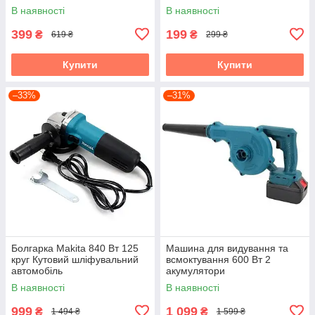
Fan (настільний)
В наявності
В наявності
399
199
₴
₴
619 ₴
299 ₴
Купити
Купити
–33%
–31%
Болгарка Makita 840 Вт 125
Машина для видування та
круг Кутовий шліфувальний
всмоктування 600 Вт 2
автомобіль
акумулятори
В наявності
В наявності
999
1 099
₴
₴
1 494 ₴
1 599 ₴