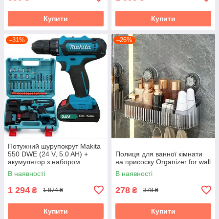
Купити
Купити
–31%
–26%
Потужний шурупокрут Makita
550 DWE (24 V, 5.0 AH) +
Полиця для ванної кімнати
акумулятор з набором
на присоску Organizer for wall
інструментів "Макіта"
В наявності
В наявності
1 294
278
₴
₴
1 874 ₴
378 ₴
Купити
Купити