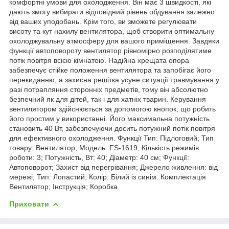
комфортні умови для охолодження. Він має 3 швидкості, які
дають змогу вибирати відповідний рівень обдування залежно
від ваших уподобань. Крім того, ви зможете регулювати
висоту та кут нахилу вентилятора, щоб створити оптимальну
охолоджувальну атмосферу для вашого приміщення. Завдяки
функції автоповороту вентилятор рівномірно розподілятиме
потік повітря всією кімнатою. Надійна хрещата опора
забезпечує стійке положення вентилятора та запобігає його
перекиданню, а захисна решітка усуне ситуації травмування у
разі потрапляння сторонніх предметів, тому він абсолютно
безпечний як для дітей, так і для хатніх тварин. Керування
вентилятором здійснюється за допомогою кнопок, що робить
його простим у використанні. Його максимальна потужність
становить 40 Вт, забезпечуючи досить потужний потік повітря
для ефективного охолодження. Функції Тип: Підлоговий; Тип
товару: Вентилятор; Модель: FS-1619; Кількість режимів
роботи: 3; Потужність, Вт: 40; Діаметр: 40 см; Функції:
Автоповорот; Захист від перегрівання; Джерело живлення: від
мережі; Тип: Лопастий; Колір: Білий із синім. Комплектація
Вентилятор; Інструкція; Коробка.
Приховати