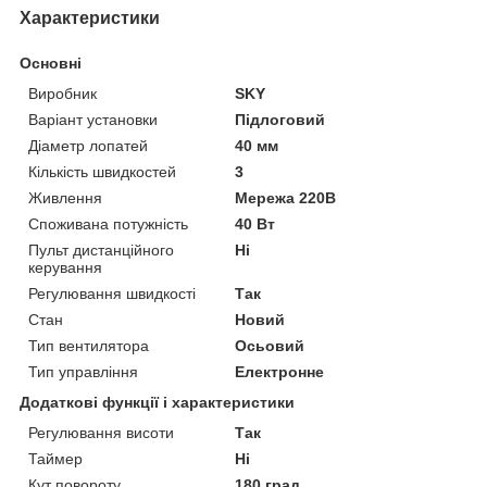
Характеристики
Основні
Виробник
SKY
Варіант установки
Підлоговий
Діаметр лопатей
40 мм
Кількість швидкостей
3
Живлення
Мережа 220В
Споживана потужність
40 Вт
Пульт дистанційного
Ні
керування
Регулювання швидкості
Так
Стан
Новий
Тип вентилятора
Осьовий
Тип управління
Електронне
Додаткові функції і характеристики
Регулювання висоти
Так
Таймер
Ні
Кут повороту
180 град.