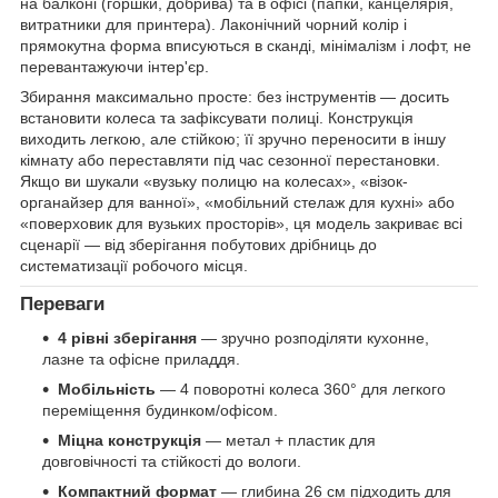
на балконі (горшки, добрива) та в офісі (папки, канцелярія,
витратники для принтера). Лаконічний чорний колір і
прямокутна форма вписуються в сканді, мінімалізм і лофт, не
перевантажуючи інтер'єр.
Збирання максимально просте: без інструментів — досить
встановити колеса та зафіксувати полиці. Конструкція
виходить легкою, але стійкою; її зручно переносити в іншу
кімнату або переставляти під час сезонної перестановки.
Якщо ви шукали «вузьку полицю на колесах», «візок-
органайзер для ванної», «мобільний стелаж для кухні» або
«поверховик для вузьких просторів», ця модель закриває всі
сценарії — від зберігання побутових дрібниць до
систематизації робочого місця.
Переваги
4 рівні зберігання
— зручно розподіляти кухонне,
лазне та офісне приладдя.
Мобільність
— 4 поворотні колеса 360° для легкого
переміщення будинком/офісом.
Міцна конструкція
— метал + пластик для
довговічності та стійкості до вологи.
Компактний формат
— глибина 26 см підходить для