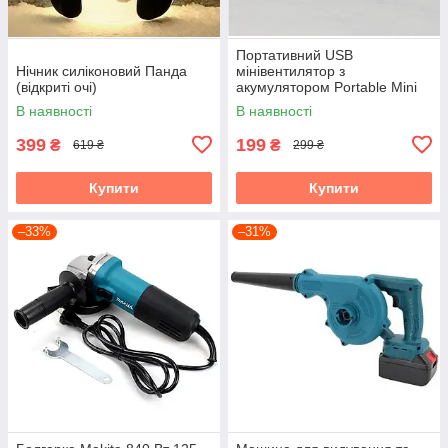
Портативний USB
Нічник силіконовий Панда
мінівентилятор з
(відкриті очі)
акумулятором Portable Mini
Fan (настільний)
В наявності
В наявності
399
199
₴
₴
619 ₴
299 ₴
Купити
Купити
–33%
–31%