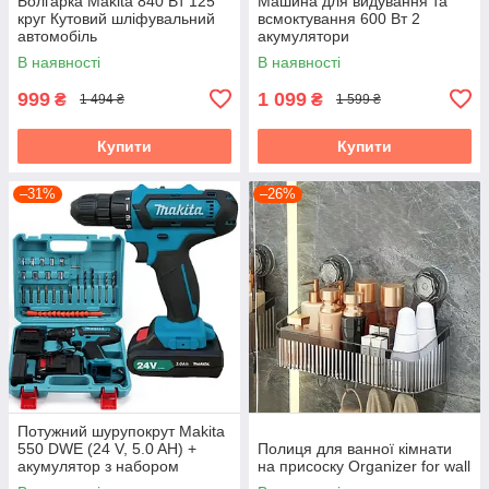
Болгарка Makita 840 Вт 125
Машина для видування та
круг Кутовий шліфувальний
всмоктування 600 Вт 2
автомобіль
акумулятори
В наявності
В наявності
999
1 099
₴
₴
1 494 ₴
1 599 ₴
Купити
Купити
–31%
–26%
Потужний шурупокрут Makita
550 DWE (24 V, 5.0 AH) +
Полиця для ванної кімнати
акумулятор з набором
на присоску Organizer for wall
інструментів "Макіта"