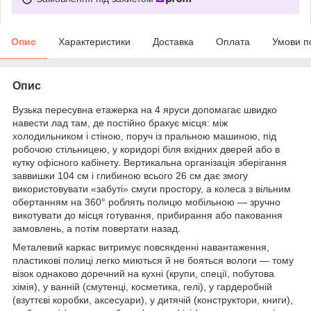
Опис
Характеристики
Доставка
Оплата
Умови п
Опис
Вузька пересувна етажерка на 4 яруси допомагає швидко
навести лад там, де постійно бракує місця: між
холодильником і стіною, поруч із пральною машиною, під
робочою стільницею, у коридорі біля вхідних дверей або в
кутку офісного кабінету. Вертикальна організація зберігання
заввишки 104 см і глибиною всього 26 см дає змогу
використовувати «забуті» смуги простору, а колеса з вільним
обертанням на 360° роблять полицю мобільною — зручно
викотувати до місця готування, прибирання або паковання
замовлень, а потім повертати назад.
Металевий каркас витримує повсякденні навантаження,
пластикові полиці легко миються й не бояться вологи — тому
візок однаково доречний на кухні (крупи, спеції, побутова
хімія), у ванній (смутенці, косметика, гелі), у гардеробній
(взуттєві коробки, аксесуари), у дитячій (конструктори, книги),