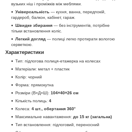
вузьких ніш і проміжків між меблями.
Універсальність
— кухня, ванна, передпокій,
гардероб, балкон, кабінет, гараж.
Швидке збирання
— без інструментів, потрібне
тільки встановлення коліс.
Легкий догляд
— полиці легко протирати вологою
серветкою.
Характеристики
Тип: підлогова полиця-етажерка на колесах
Матеріали: метал + пластик
Колір: чорний
Форма: прямокутна
Розміри (В×Д×Ш):
104×40×26 см
Кількість полиць:
4
Колеса:
4 шт., обертання 360°
Максимальне навантаження:
до 15 кг (загальна)
Тип встановлення: підлоговий, переносний