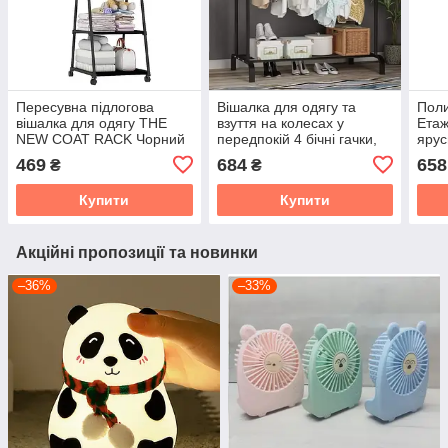
Пересувна підлогова
Вішалка для одягу та
Поли
вішалка для одягу THE
взуття на колесах у
Етаж
NEW COAT RACK Чорний
передпокій 4 бічні гачки,
ярус
багатофункціональна
коле
469
684
658
₴
₴
Купити
Купити
Акційні пропозиції та новинки
–36%
–33%