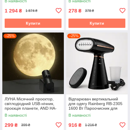
В наявності
В наявності
1 294
278
₴
₴
1 874 ₴
378 ₴
Купити
Купити
–25%
–25%
ЛУНА Місячний проєктор,
Відпарювач вертикальний
світлодіодний USB-нічник,
для одягу Rainberg RB-2305
проєкція планети, AND HA-
1600 Вт Пароочисник для
126
штор і постільної білизни
В наявності
В наявності
299
916
₴
₴
399 ₴
1 216 ₴