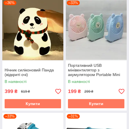
–36%
–33%
Портативний USB
Нічник силіконовий Панда
мінівентилятор з
(відкриті очі)
акумулятором Portable Mini
Fan (настільний)
В наявності
В наявності
399
199
₴
₴
619 ₴
299 ₴
Купити
Купити
–33%
–31%