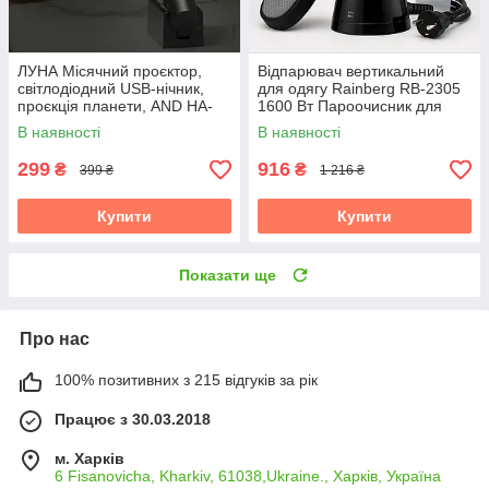
ЛУНА Місячний проєктор,
Відпарювач вертикальний
світлодіодний USB-нічник,
для одягу Rainberg RB-2305
проєкція планети, AND HA-
1600 Вт Пароочисник для
126
штор і постільної білизни
В наявності
В наявності
299
916
₴
₴
399 ₴
1 216 ₴
Купити
Купити
Показати ще
Про нас
100% позитивних з 215 відгуків за рік
Працює з 30.03.2018
м. Харків
6 Fisanovicha, Kharkiv, 61038,Ukraine., Харків, Україна