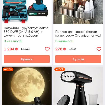
Потужний шурупокрут Makita
550 DWE (24 V, 5.0 AH) +
Полиця для ванної кімнати
акумулятор з набором
на присоску Organizer for wall
інструментів "Макіта"
В наявності
В наявності
1 294
278
₴
₴
1 874 ₴
378 ₴
Купити
Купити
–25%
–25%