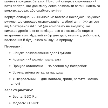
камінів і похідних багаття. Пристрій створює спрямований
потік повітря, що дає змогу легко розпалити вогонь навіть за
вологих дровах або слабкого вугілля.
Корпус обладнаний знімною металевою насадкою і зручною
ручкою, що спрощує експлуатацію та зберігання. Живиться
від 4 батарейок AA 1.5V (до комплекту не входять), не
вимагає дротів і легко поміщається в рюкзак або ящик з
інструментами. Чудовий вибір для дачі, кемпінгу, риболовлі,
полювання й будь-якого виїзду на природу.
Переваги:
Швидке розпалювання дров і вугілля
Компактний розмір і мала вага
Працює автономно — живлення від батарейок
Зручна знімна ручка та насадка
Універсальний — для мангала, гриля, багаття, каміна
та печі
Характеристики:
Бренд: BBQ Far
Модель: CD-D2B