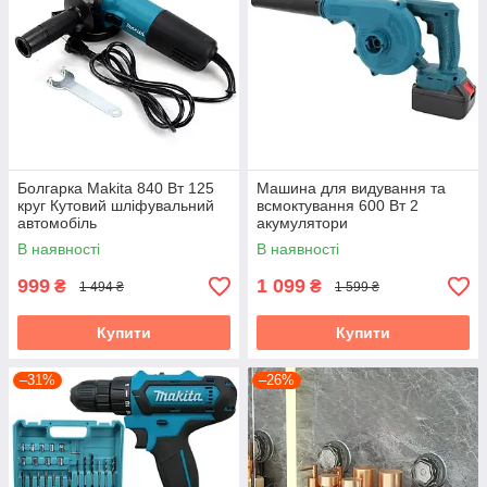
Болгарка Makita 840 Вт 125
Машина для видування та
круг Кутовий шліфувальний
всмоктування 600 Вт 2
автомобіль
акумулятори
В наявності
В наявності
999
1 099
₴
₴
1 494 ₴
1 599 ₴
Купити
Купити
–31%
–26%