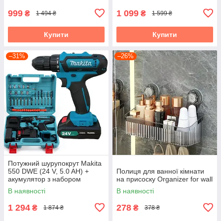
999
1 099
₴
₴
1 494 ₴
1 599 ₴
Купити
Купити
–31%
–26%
Потужний шурупокрут Makita
550 DWE (24 V, 5.0 AH) +
Полиця для ванної кімнати
акумулятор з набором
на присоску Organizer for wall
інструментів "Макіта"
В наявності
В наявності
1 294
278
₴
₴
1 874 ₴
378 ₴