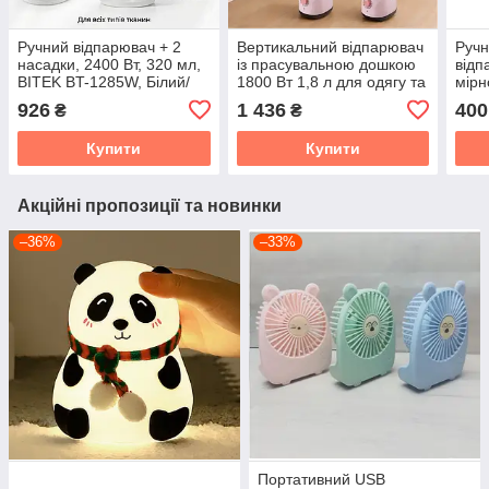
Ручний відпарювач + 2
Вертикальний відпарювач
Ручн
насадки, 2400 Вт, 320 мл,
із прасувальною дошкою
відп
BITEK BT-1285W, Білий/
1800 Вт 1,8 л для одягу та
мірн
вертикальний відпарювач
тканин із регулюванням
на 8
926
1 436
400
₴
₴
для одягу
температури
Зел
Купити
Купити
Акційні пропозиції та новинки
–36%
–33%
Портативний USB