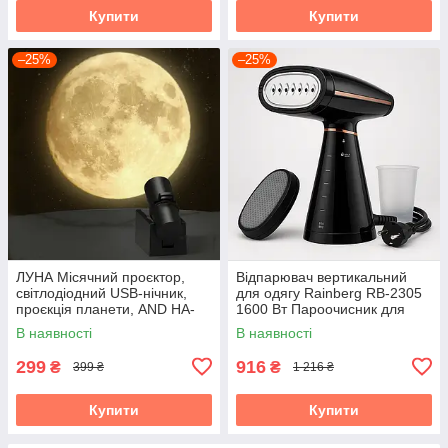
Купити
Купити
–25%
–25%
ЛУНА Місячний проєктор,
Відпарювач вертикальний
світлодіодний USB-нічник,
для одягу Rainberg RB-2305
проєкція планети, AND HA-
1600 Вт Пароочисник для
126
штор і постільної білизни
В наявності
В наявності
299
916
₴
₴
399 ₴
1 216 ₴
Купити
Купити