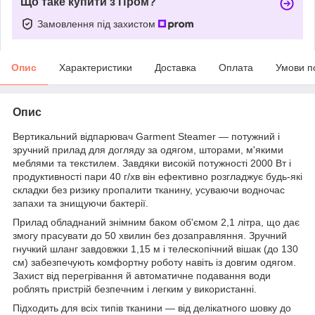
Що таке купити з Пром?
Замовлення під захистом
Опис
Характеристики
Доставка
Оплата
Умови п
Опис
Вертикальний відпарювач Garment Steamer — потужний і
зручний прилад для догляду за одягом, шторами, м'якими
меблями та текстилем. Завдяки високій потужності 2000 Вт і
продуктивності пари 40 г/хв він ефективно розгладжує будь-які
складки без ризику пропалити тканину, усуваючи водночас
запахи та знищуючи бактерії.
Прилад обладнаний знімним баком об'ємом 2,1 літра, що дає
змогу прасувати до 50 хвилин без дозаправляння. Зручний
гнучкий шланг завдовжки 1,15 м і телескопічний вішак (до 130
см) забезпечують комфортну роботу навіть із довгим одягом.
Захист від перегрівання й автоматичне подавання води
роблять пристрій безпечним і легким у використанні.
Підходить для всіх типів тканини — від делікатного шовку до