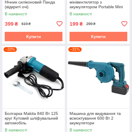
Нічник силіконовий Панда
мінівентилятор з
(відкриті очі)
акумулятором Portable Mini
Fan (настільний)
В наявності
В наявності
399
199
₴
₴
619 ₴
299 ₴
Купити
Купити
–33%
–31%
Болгарка Makita 840 Вт 125
Машина для видування та
круг Кутовий шліфувальний
всмоктування 600 Вт 2
автомобіль
акумулятори
В наявності
В наявності