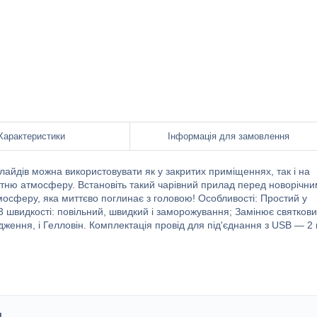
Характеристики
Інформація для замовлення
слайдів можна використовувати як у закритих приміщеннях, так і на
бутню атмосферу. Встановіть такий чарівний прилад перед новорічн
мосферу, яка миттєво поглинає з головою! Особливості: Простий у
 3 швидкості: повільний, швидкий і заморожування; Замінює святков
дження, і Гелловін. Комплектація провід для під'єднання з USB — 2 
и