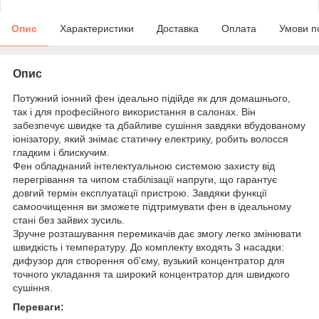
Опис
Характеристики
Доставка
Оплата
Умови п
Опис
Потужний іонний фен ідеально підійде як для домашнього,
так і для професійного використання в салонах. Він
забезпечує швидке та дбайливе сушіння завдяки вбудованому
іонізатору, який знімає статичну електрику, робить волосся
гладким і блискучим.
Фен обладнаний інтелектуальною системою захисту від
перегрівання та чипом стабілізації напруги, що гарантує
довгий термін експлуатації пристрою. Завдяки функції
самоочищення ви зможете підтримувати фен в ідеальному
стані без зайвих зусиль.
Зручне розташування перемикачів дає змогу легко змінювати
швидкість і температуру. До комплекту входять 3 насадки:
дифузор для створення об'єму, вузький концентратор для
точного укладання та широкий концентратор для швидкого
сушіння.
Переваги: