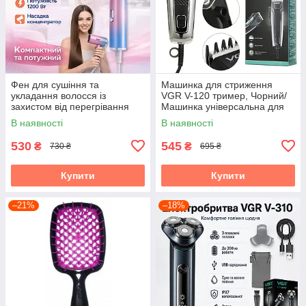
Фен для сушіння та
Машинка для стриження
укладання волосся із
VGR V-120 тример, Чорний/
захистом від перегрівання
Машинка універсальна для
та концентратором RAF
стриження волосся
В наявності
В наявності
R.4555 1200W
530
545
₴
₴
730 ₴
695 ₴
Купити
Купити
–21%
–18%