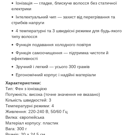
Іонізація — гладке, блискуче волосся без статичної
електрики
Інтелектуальний чип — захист від перегрівання та
стрибків напруги
4 температурні та 3 швидкісні режими для будь-якого
типу волосся
Функція подавання холодного повітря
Функція самоочищення — підтримка чистоти й
ефективності
Зручний і легкий — усього 300 грамів
Ергономічний корпус і надійні матеріали
Характеристики:
Тип: Фен з іонізацією
Потужність: висока (точне значення не вказано)
Кількість швидкостей: 3
Температурні режими: 4
Живлення: 220-240 В, 50/60 Гц
Вилка: європейська
Матеріал корпусу: пластик
Вага: 300 г
Розмір: 20 × 24,5 см