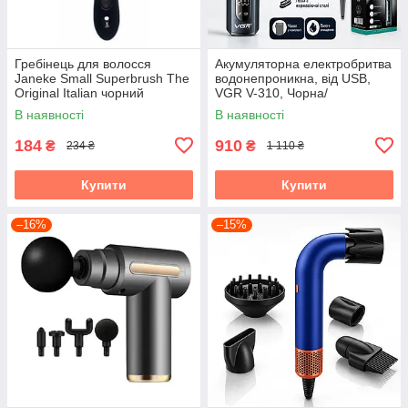
Гребінець для волосся
Акумуляторна електробритва
Janeke Small Superbrush The
водонепроникна, від USB,
Original Italian чорний
VGR V-310, Чорна/
Бездротова бритва
В наявності
В наявності
електрична
184
910
₴
₴
234 ₴
1 110 ₴
Купити
Купити
–16%
–15%