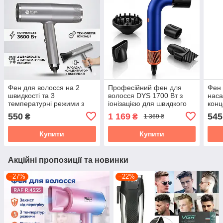
Фен для волосся на 2
Професійний фен для
Фен 
швидкості та 3
волосся DYS 1700 Вт з
наса
температурні режими з
іонізацією для швидкого
конц
іонізацією BITEK BT-474
сушіння 110 000 об/хв
SK-2
550
1 169
545
₴
₴
1 369 ₴
3600 Вт
для 
іоні
Купити
Купити
Акційні пропозиції та новинки
–27%
–22%