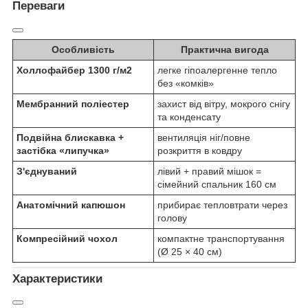
Переваги
Особливість
Практична вигода
Холлофайбер 1300 г/м2
легке гіпоалергенне тепло
без «комків»
Мембранний поліестер
захист від вітру, мокрого снігу
та конденсату
Подвійна блискавка +
вентиляція ніг/повне
застібка «липучка»
розкриття в ковдру
З'єднуваний
лівий + правий мішок =
сімейний спальник 160 см
Анатомічний капюшон
прибирає тепловтрати через
голову
Компресійний чохол
компактне транспортування
(Ø 25 × 40 см)
Характеристики