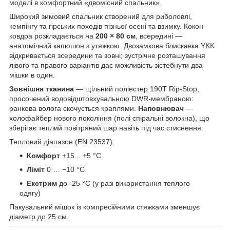
моделі в комфортний «двомісний спальник».
Широкий зимовий спальник створений для риболовлі,
кемпінгу та гірських походів пізньої осені та взимку. Кокон-
ковдра розкладається на
200 × 80 см
, всередині —
анатомічний капюшон з утяжкою. Двозамкова блискавка YKK
відкривається зсередини та зовні; зустрічне розташування
лівого та правого варіантів дає можливість зістебнути два
мішки в один.
Зовнішня тканина
— щільний поліестер 190T Rip-Stop,
просочений водовідштовхувальною DWR-мембраною:
ранкова волога скочується краплями.
Наповнювач
—
холофайбер нового покоління (полі спіральні волокна), що
зберігає теплий повітряний шар навіть під час стиснення.
Тепловий діапазон (EN 23537):
Комфорт
+15... +5 °C
Ліміт
0 … −10 °C
Екстрим
до -25 °C (у разі використання теплого
одягу)
Пакувальний мішок із компресійними стяжками зменшує
діаметр до 25 см.