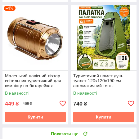
–4%
Маленький навісний ліхтар
Туристичний намет душ-
світильник туристичний для
туалет 120х120х190 см
кемпінгу на батарейках
автоматичний тент-
яскравий кормпактний YF-
роздевалка для літнього
В наявності
В наявності
5200
кемпінгу походу риболовлі
449
740
₴
₴
469 ₴
Купити
Купити
Показати ще