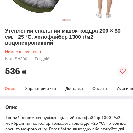
Утеплений спальний мішок-ковдра 200 × 80
см, −25 °C, холофайбер 1300 г/м2,
водонепроникний
Немає в наявності
Код: SH200
Роздріб
536
₴
Опис
Характеристики
Доставка
Оплата
Умови п
Опис
Теплий, як зимова пухівка: щільний холофайбер 1300 г/м2 і
мембранний поліестер тримають тепло
до −25 °C
, не бояться
роси та мокрого снігу. Розстібайте як ковдру або стикуйте дві