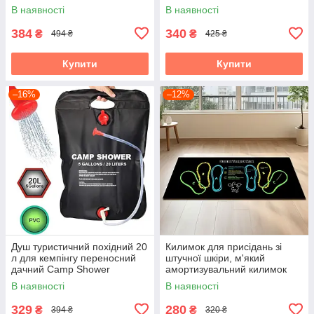
Nylon Oxfor НАБІР
координації та реакції
В наявності
В наявності
384
340
₴
₴
494 ₴
425 ₴
Купити
Купити
–16%
–12%
Душ туристичний похідний 20
Килимок для присідань зі
л для кемпінгу переносний
штучної шкіри, м'який
дачний Camp Shower
амортизувальний килимок
для вправ на колінах,
В наявності
В наявності
універсальний фітнес-
килимок
329
280
₴
₴
394 ₴
320 ₴