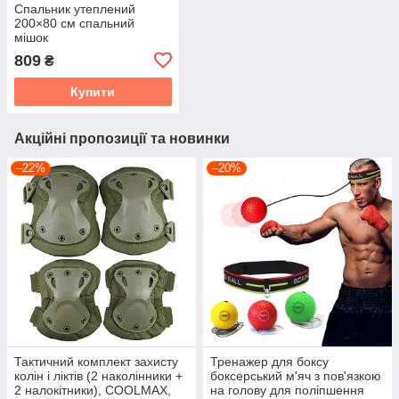
Спальник утеплений
200×80 см спальний
мішок
809
₴
Купити
Акційні пропозиції та новинки
–22%
–20%
Тактичний комплект захисту
Тренажер для боксу
колін і ліктів (2 наколінники +
боксерський м'яч з пов'язкою
2 налокітники), COOLMAX,
на голову для поліпшення