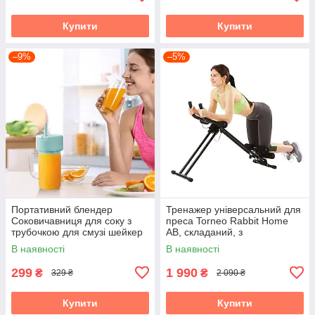
Купити
Купити
–9%
–5%
Портативний блендер
Тренажер універсальний для
Соковичавниця для соку з
преса Torneo Rabbit Home
трубочкою для смузі шейкер
AB, складаний, з
(RD-121)
регулюванням нахилу та
В наявності
В наявності
комп'ютером
299
1 990
₴
₴
329 ₴
2 090 ₴
Купити
Купити