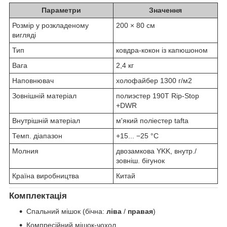
Параметри
Значення
Розмір у розкладеному
200 × 80 см
вигляді
Тип
ковдра-кокон із капюшоном
Вага
2,4 кг
Наповнювач
холофайбер 1300 г/м2
Зовнішній матеріал
полиэстер 190T Rip-Stop
+DWR
Внутрішній матеріал
м'який поліестер tafta
Темп. діапазон
+15... −25 °C
Молния
двозамкова YKK, внутр./
зовніш. бігунок
Країна виробництва
Китай
Комплектація
Спальний мішок (бічна:
ліва
/
правая
)
Компресійний мішок-чохол