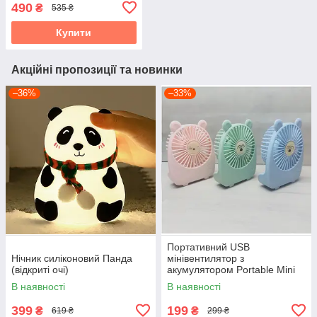
вантажністю до 40 кг
490
₴
535 ₴
Купити
Акційні пропозиції та новинки
–36%
–33%
Портативний USB
Нічник силіконовий Панда
мінівентилятор з
(відкриті очі)
акумулятором Portable Mini
Fan (настільний)
В наявності
В наявності
399
199
₴
₴
619 ₴
299 ₴