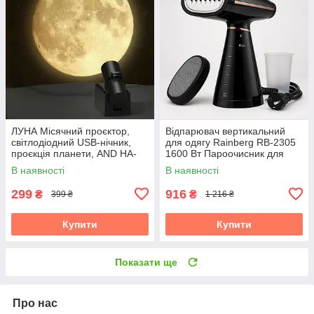
ЛУНА Місячний проєктор,
Відпарювач вертикальний
світлодіодний USB-нічник,
для одягу Rainberg RB-2305
проєкція планети, AND HA-
1600 Вт Пароочисник для
126
штор і постільної білизни
В наявності
В наявності
299
916
₴
₴
399 ₴
1 216 ₴
Купити
Купити
Показати ще
Про нас