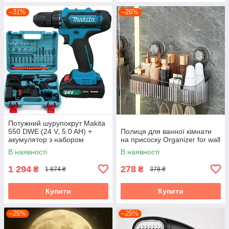
–31%
–26%
Потужний шурупокрут Makita
550 DWE (24 V, 5.0 AH) +
Полиця для ванної кімнати
акумулятор з набором
на присоску Organizer for wall
інструментів "Макіта"
В наявності
В наявності
1 294
278
₴
₴
1 874 ₴
378 ₴
Купити
Купити
–25%
–25%