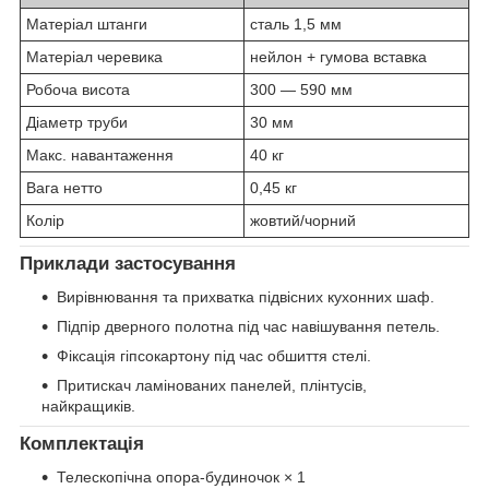
Матеріал штанги
сталь 1,5 мм
Матеріал черевика
нейлон + гумова вставка
Робоча висота
300 — 590 мм
Діаметр труби
30 мм
Макс. навантаження
40 кг
Вага нетто
0,45 кг
Колір
жовтий/чорний
Приклади застосування
Вирівнювання та прихватка підвісних кухонних шаф.
Підпір дверного полотна під час навішування петель.
Фіксація гіпсокартону під час обшиття стелі.
Притискач ламінованих панелей, плінтусів,
найкращиків.
Комплектація
Телескопічна опора-будиночок × 1