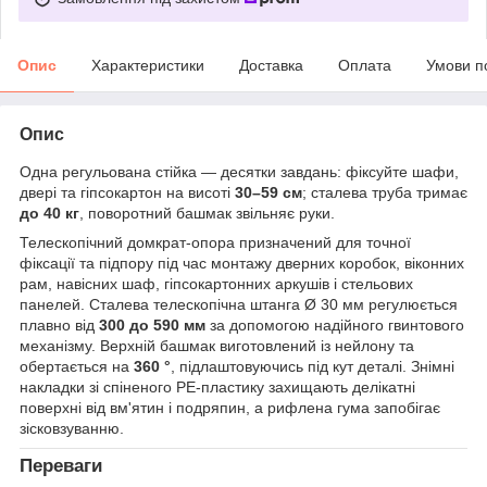
Опис
Характеристики
Доставка
Оплата
Умови п
Опис
Одна регульована стійка — десятки завдань: фіксуйте шафи,
двері та гіпсокартон на висоті
30–59 см
; сталева труба тримає
до 40 кг
, поворотний башмак звільняє руки.
Телескопічний домкрат-опора призначений для точної
фіксації та підпору під час монтажу дверних коробок, віконних
рам, навісних шаф, гіпсокартонних аркушів і стельових
панелей. Сталева телескопічна штанга Ø 30 мм регулюється
плавно від
300 до 590 мм
за допомогою надійного гвинтового
механізму. Верхній башмак виготовлений із нейлону та
обертається на
360 °
, підлаштовуючись під кут деталі. Знімні
накладки зі спіненого РЕ-пластику захищають делікатні
поверхні від вм'ятин і подряпин, а рифлена гума запобігає
зісковзуванню.
Переваги