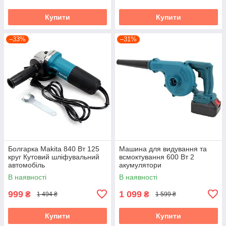
Купити
Купити
–33%
–31%
Болгарка Makita 840 Вт 125
Машина для видування та
круг Кутовий шліфувальний
всмоктування 600 Вт 2
автомобіль
акумулятори
В наявності
В наявності
999
1 099
₴
₴
1 494 ₴
1 599 ₴
Купити
Купити