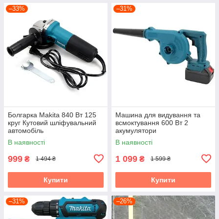
–33%
–31%
Болгарка Makita 840 Вт 125
Машина для видування та
круг Кутовий шліфувальний
всмоктування 600 Вт 2
автомобіль
акумулятори
В наявності
В наявності
999
1 099
₴
₴
1 494 ₴
1 599 ₴
Купити
Купити
–31%
–26%