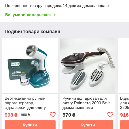
Повернення товару впродовж 14 днів за домовленістю
Всі умови повернення
Подібні товари компанії
Вертикальний ручний
Ручний відпарювач для
Відп
парогенератор,
одягу Rainberg 2000 Вт із
для 
відпарювач для одягу
двома змінними
2305
Rainberg RB-6316
насадками, парова щітка
Паро
908
570
916
₴
₴
980 ₴
пост
Купити
Купити