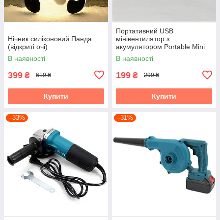
Портативний USB
Нічник силіконовий Панда
мінівентилятор з
(відкриті очі)
акумулятором Portable Mini
Fan (настільний)
В наявності
В наявності
399
199
₴
₴
619 ₴
299 ₴
Купити
Купити
–33%
–31%