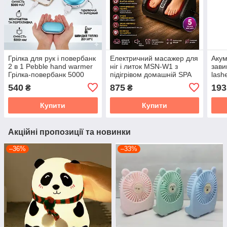
Грілка для рук і повербанк
Електричний масажер для
Акум
2 в 1 Pebble hand warmer
ніг і литок MSN-W1 з
зави
Грілка-повербанк 5000
підігрівом домашній SPA
lash
mAh Power Bank з
540
875
193
₴
₴
підігрівом
Купити
Купити
Акційні пропозиції та новинки
–36%
–33%