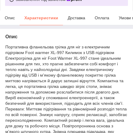
Опис
Характеристики
Доставка
Оплата
Умови 
Опис
Портативна фланельова грілка для ніг з електричним
підігрівом Foot warmer XL-997 Килимок з USB підігрівом
Електрогрілка для ніг Foot Warmer XL-997 стане ідеальним
рішенням для тих, хто прагне забезпечити собі комфорт і
тепло навіть у найхолодніші дні. Завдяки електричному
підігріву від USB і м'якому фланелевому покриттю грілка
миттєво нагрівається й дарує затишні відчуття. Компактна та
легка, ця портативна грілка швидко зігріє стопи, знімає
напруження та допоможе розслабитися після довгого дня.
Виріб економічний у споживанні електроенергії, а також
безпечний для використання, підходить для всіх членів сім'ї.
Переваги: Миттєве підігрівання та рівномірний розподіл тепла
по всій поверхні. Знижує напругу, сприяє релаксації, запобігає
переохолодженню. Компактний розмір і легка вага, ідеальна
для дому та робочого місця. Повітропроникна основа з
м'якого штучного хутра. Знімна плюшева підкладка, яку