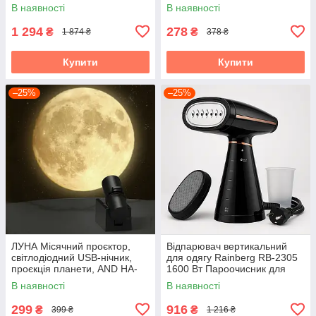
інструментів "Макіта"
В наявності
В наявності
1 294
278
₴
₴
1 874 ₴
378 ₴
Купити
Купити
–25%
–25%
ЛУНА Місячний проєктор,
Відпарювач вертикальний
світлодіодний USB-нічник,
для одягу Rainberg RB-2305
проєкція планети, AND HA-
1600 Вт Пароочисник для
126
штор і постільної білизни
В наявності
В наявності
299
916
₴
₴
399 ₴
1 216 ₴