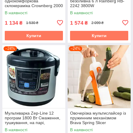
однокомфоркова
безоливна 6 л Rainberg RB-
склокераміка Crownberg 2000
2242 3800W
Вт
аерофритюрниця
В наявності
В наявності
1 134
1 574
₴
₴
1 530 ₴
2 099 ₴
Купити
Купити
–24%
–24%
Мультиварка Zep-Line 12
Овочерізка мультислайсер із
програм 1800 Вт Смаження,
пружинним механізмом
тушкування, на парі,
Brava Spring Slicer
йогуртниця
В наявності
В наявності