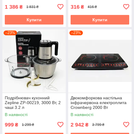
1 386
316
₴
₴
1 831 ₴
416 ₴
Купити
Купити
–23%
–23%
Подрібнювач кухонний
Двокомфоркова настільна
Zepline ZP-00219, 3000 Вт, 2
інфрачервона електроплита
чаші 3.2 л
Crownberg 2000 Вт
В наявності
В наявності
999
2 942
₴
₴
1 299 ₴
3 799 ₴