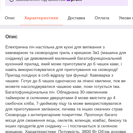
Опис
Характеристики
Доставка
Оплата
Умови 
Опис
Електрична піч настільна для кухні для випікання з
кавоваркою та сковородою гриль з кришкою 3в1 (машина для
сніданку) це дивовижний маленький багатофункціональний
кухонний прилад, який може приготувати до 6 чашок кави, і
навіть використовуватися для приготування на сковороді!
Прилад поєднує в собі відразу три функції: Кавоварка з
чашею. Готує до 6 чашок одночасно за лічені хвилини, тож ви
можете насолоджуватися чашкою кави, поки готується їжа.
Багатофункціональна піч. Обладнана 30-хвилинним
таймером зі скляними дверцятами й може вмістити до 4
скибочок хліба, 7-дюймову піцу та може використовуватися
для приготування запіканок, печива та інших смачних страв.
Сковорода з антипригарним покриттям. Пропонує багато
місця для смаження яєць, омлетів, млинців, ковбас, бекону та
інших продуктів для сніданку — і постачається зі скляною
кришкою. Характеристики: Потужність: 3800 Вт Об'єм духовки: