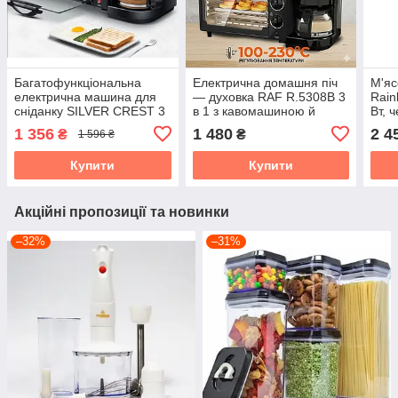
Багатофункціональна
Електрична домашня піч
М'яс
електрична машина для
— духовка RAF R.5308B 3
Rain
сніданку SILVER CREST 3
в 1 з кавомашиною й
Вт, ч
в 1, 2800 Вт
гриль-сковородою
соко
1 356
1 480
2 4
₴
₴
1 596 ₴
овоч
Купити
Купити
Акційні пропозиції та новинки
–32%
–31%