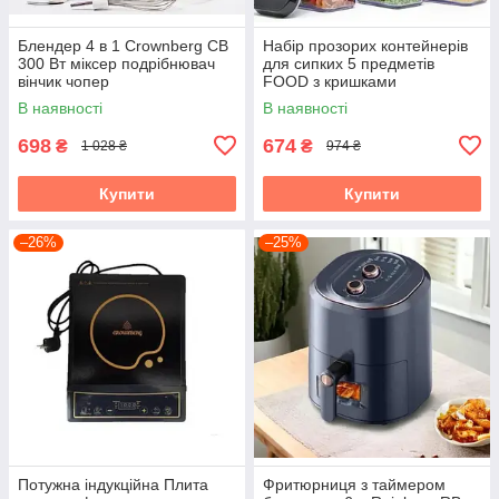
Блендер 4 в 1 Crownberg CB
Набір прозорих контейнерів
300 Вт міксер подрібнювач
для сипких 5 предметів
вінчик чопер
FOOD з кришками
В наявності
В наявності
698
674
₴
₴
1 028 ₴
974 ₴
Купити
Купити
–26%
–25%
Потужна індукційна Плита
Фритюрниця з таймером