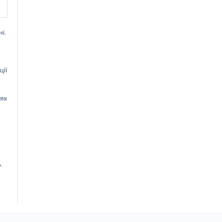
і.
ції
 як
.