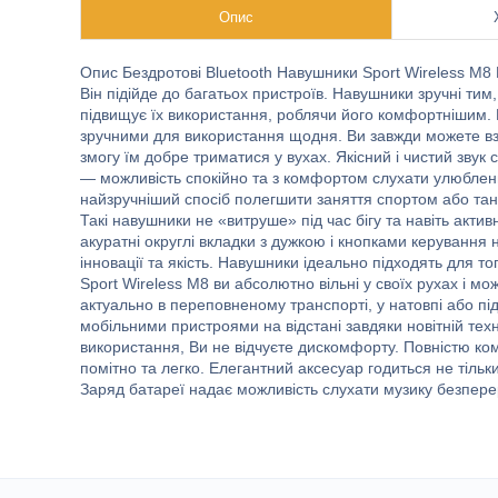
Опис
Опис Бездротові Bluetooth Навушники Sport Wireless M8 Кл
Він підійде до багатьох пристроїв. Навушники зручні тим
підвищує їх використання, роблячи його комфортнішим.
зручними для використання щодня. Ви завжди можете взя
змогу їм добре триматися у вухах. Якісний і чистий зву
— можливість спокійно та з комфортом слухати улюблених 
найзручніший спосіб полегшити заняття спортом або танц
Такі навушники не «витруше» під час бігу та навіть актив
акуратні округлі вкладки з дужкою і кнопками керування н
інновації та якість. Навушники ідеально підходять для 
Sport Wireless M8 ви абсолютно вільні у своїх рухах і 
актуально в переповненому транспорті, у натовпі або пі
мобільними пристроями на відстані завдяки новітній техно
використання, Ви не відчуєте дискомфорту. Повністю ком
помітно та легко. Елегантний аксесуар годиться не тільк
Заряд батареї надає можливість слухати музику безперер