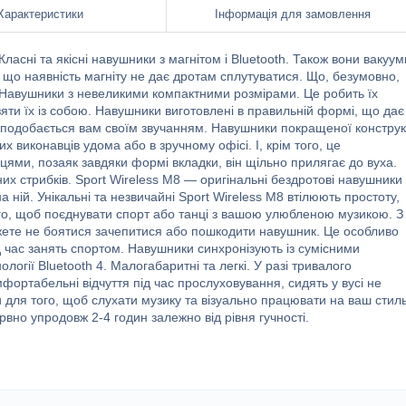
Характеристики
Інформація для замовлення
асні та якісні навушники з магнітом і Bluetooth. Також вони вакуумн
, що наявність магніту не дає дротам сплутуватися. Що, безумовно,
 Навушники з невеликими компактними розмірами. Це робить їх
ти їх із собою. Навушники виготовлені в правильній формі, що дає
к сподобається вам своїм звучанням. Навушники покращеної конструк
виконавців удома або в зручному офісі. І, крім того, це
ями, позаяк завдяки формі вкладки, він щільно прилягає до вуха.
них стрибків. Sport Wireless M8 — оригінальні бездротові навушники
а ній. Унікальні та незвичайні Sport Wireless M8 втілюють простоту,
того, щоб поєднувати спорт або танці з вашою улюбленою музикою. З
можете не боятися зачепитися або пошкодити навушник. Це особливо
д час занять спортом. Навушники синхронізують із сумісними
логії Bluetooth 4. Малогабаритні та легкі. У разі тривалого
фортабельні відчуття під час прослуховування, сидять у вусі не
и для того, щоб слухати музику та візуально працювати на ваш стиль
вно упродовж 2-4 годин залежно від рівня гучності.