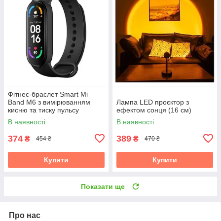
Фітнес-браслет Smart Mi
Band M6 з вимірюванням
Лампа LED проєктор з
кисню та тиску пульсу
ефектом сонця (16 см)
В наявності
В наявності
374
389
₴
₴
454 ₴
470 ₴
Купити
Купити
Показати ще
Про нас