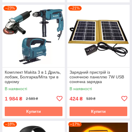
–23%
–21%
Комплект Makita 3 в 1 Дриль,
Зарядний пристрій із
лобзик, Болгарка/Міта три в
сонячною панеллю 7W USB
одному
сонячна зарядка
В наявності
В наявності
1 984
424
₴
₴
2 589 ₴
539 ₴
Купити
Купити
–18%
–17%