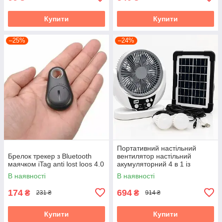
Купити
Купити
–25%
–24%
Портативний настільний
Брелок трекер з Bluetooth
вентилятор настільний
маячком iTag anti lost loos 4.0
акумуляторний 4 в 1 із
сонячною панеллю для
В наявності
В наявності
кемпінгу та дому
174
694
₴
₴
231 ₴
914 ₴
Купити
Купити