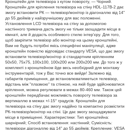
Кронштейн для телевізора з кутом повороту, — Чорний.
Кронштейн для кріплення телевізора на стіну HDL-117B-2 дає
змогу встановити РК — телевізор/монітор із діагоналлю від 14"
до 55 дюймів у найзручнішому для вас положенні.
Установлення LCD телевізора на стіну за допомогою
настінного тримача дасть змогу не тільки заощадити місце в
кімнаті, але й додасть особливого стилю інтер'єру. Для того,
щоб закріпити телевізор або монітор на цьому кронштейні,
Вам не будуть потрібні якісь специфічні маніпуляції, адже
кронштейн повністю відповідає стандарту VESA, що дає змогу
встановити телевізор/монітор зі стандартним кріпленням
50x50, 75x75, 100x100, 100x200 или 200x200 мм. До того ж у
комплекті з кронштейном йде весь необхідний для монтажу
інструментарій, тож у Вас точно все вийде! Залежно від
габаритів приміщення, де встановлюватиметься телевізор,
відстань між "плазмою" та стінкою, на якій буде здійснюватися
кріплення, можна регулювати в межах 80-460 мм. Також цей
кронштейн передбачає можливість повороту телевізора за
вертикаллю в межах +/-15° градусів. Кронштейн для
телевізора на стіну дає змогу надійно та компактно розмістити
РК-телевізор/монітор на стіні. Це дає змогу заощаджувати
місце в приміщенні. Характеристики: Тип кронштейна:
шарнірний; Спосіб встановлення: настінний; Сумісність:
телевізори діагоналлю від 14" до 55 дюймів; Крепление: VESA