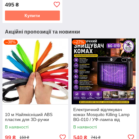
495
₴
Купити
Акційні пропозиції та новинки
–38%
–27%
Електричний відлякувач
10 м Найякісніший ABS
комах Mosquito Killing Lamp
пластик для 3D-ручки
BG-010 / УФ-лампа від
комарів 360° USB / Настінний
В наявності
В наявності
знищувач комах
99
540
₴
₴
159 ₴
741 ₴