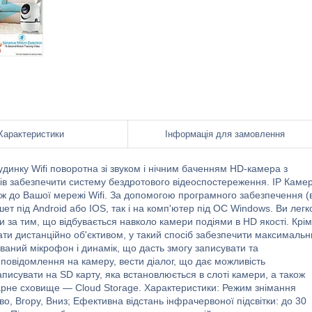
Характеристики
Інформація для замовлення
инку Wifi поворотна зі звуком і нічним баченням HD-камера з
ів забезпечити систему бездротового відеоспостереження. IP Каме
кож до Вашої мережі Wifi. За допомогою програмного забезпечення (
ет під Android або IOS, так і на комп'ютер під ОС Windows. Ви легк
ти за тим, що відбувається навколо камери подіями в HD якості. Крім
ати дистанційно об'єктивом, у такий спосіб забезпечити максималь
ваний мікрофон і динамік, що дасть змогу записувати та
і повідомлення на камеру, вести діалог, що дає можливість
аписувати на SD карту, яка встановлюється в слоті камери, а також
марне сховище — Cloud Storage. Характеристики: Режим знімання
во, Вгору, Вниз; Ефективна відстань інфрачервоної підсвітки: до 30