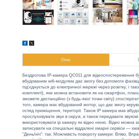
Опис
Бездротова IP-камера QC011 для відеоспостереження буд
вбудованим wifi-модулем дає змогу без допомоги фахівц
під'єднується до електричної мережі через розетку, і та
комплекті), яке можна встановити як на смартфон, планш
зможете дистанційно (з будь-якої точки світу) спостеріга
того, камера має вбудований мотор, що дає змогу керув
огляд приміщення, території. Також IP камера має вбудо
прослуховувати звук в окрузі, а також передавати звуков
використовувати ip камеру як відео няню. Відео можна з
записувати на спеціальні віддалені хмарні сервіси — х
"День/ніч": так; Можливість повороту камери: Вліво, Впра