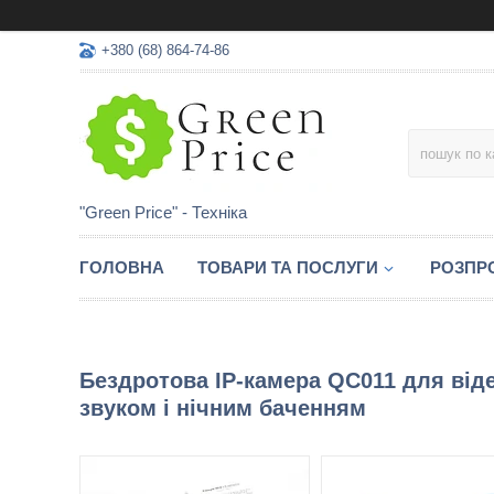
+380 (68) 864-74-86
"Green Price" - Техніка
ГОЛОВНА
ТОВАРИ ТА ПОСЛУГИ
РОЗПР
Бездротова IP-камера QC011 для від
звуком і нічним баченням