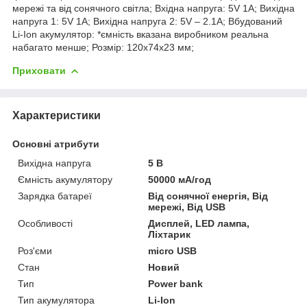
мережі та від сонячного світла; Вхідна напруга: 5V 1A; Вихідна
напруга 1: 5V 1A; Вихідна напруга 2: 5V – 2.1A; Вбудований
Li-Ion акумулятор: *ємність вказана виробником реальна
набагато менше; Розмір: 120х74х23 мм;
Приховати
Характеристики
Основні атрибути
Вихідна напруга
5 В
Ємність акумулятору
50000 мА/год
Зарядка батареї
Від сонячної енергія, Від
мережі, Від USB
Особливості
Дисплей, LED лампа,
Ліхтарик
Роз'єми
micro USB
Стан
Новий
Тип
Power bank
Тип акумулятора
Li-Ion