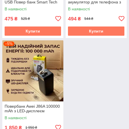
USB Повер банк Smart Tech
акумулятор для телефона з
зарядкою від сонця
В наявності
В наявності
475
494
₴
₴
525 ₴
544 ₴
Купити
Купити
–5%
Повербанк Awei J86A 100000
mAh з LED-дисплеєм
В наявності
1 850
₴
1 950 ₴