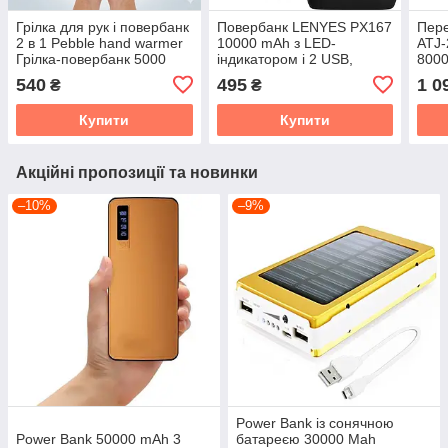
Грілка для рук і повербанк
Повербанк LENYES PX167
Пер
2 в 1 Pebble hand warmer
10000 mAh з LED-
ATJ-
Грілка-повербанк 5000
індикатором і 2 USB,
8000
mAh Power Bank з
чорний
набо
540
495
1 0
₴
₴
підігрівом
Купити
Купити
Акційні пропозиції та новинки
–10%
–9%
Power Bank із сонячною
Power Bank 50000 mAh 3
батареєю 30000 Mah