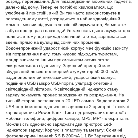
розряд, перегрівання. Для підзаряджання мобільних ґаджетів,
далеко від дому. Тепер не потрібно хвилюватися, що
улюблений пристрій, який Ви так часто використовуєте в
повсякденному житті, розрядиться в найневідповідніший
момент, маючи під рукою зовнішній акумулятор, Ви можете
забути про це раз і назавжди! Унікальність цього акумулятора
полягає в тому, що прилад сонячний, а отже, заряджається
вдень, прямо на вулиці від сонячних променів.
Водонепроникний ударостійкий корпус має функцію захисту
від потрапляння пилу, тому чудово підходить туристам,
мандрівникам та іншим прихильникам активного та
екстремального відпочинку. Зарядний пристрій має
вбудований літієво-полімерний акумулятор 50 000 mAh,
водонепроникний пилозахисний, ударостійкий корпус,
подвійний USB і мікро USB-порти, ультрафіолетовий
світлодіодний ліхтарик, 4-світлодіодний індикатор стану
заряду показують процес заряджання та розряджання. На
тильній стороні розташована 20 LED лампа. За допомогою 2
USB-портів можна одночасно заряджати 2 пристрої. Технічні
характеристики Power Bank: Типи підтримуваних пристроїв:
мобільні телефони, цифрові камери, MP3, MP4-плеєри та ін.
Можливість одночасно заряджати два пристрої; Led-
індикатори заряду; Корпус із пластику та металу; Сонячні
фотоелектричні панелі: 5.5 В 200mA 1.1 Вт Заряджання від