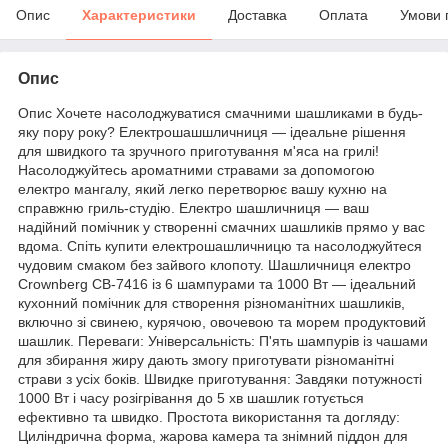
Опис
Характеристики
Доставка
Оплата
Умови 
Опис
Опис Хочете насолоджуватися смачними шашликами в будь-
яку пору року? Електрошашшличниця — ідеальне рішення
для швидкого та зручного приготування м'яса на грилі!
Насолоджуйтесь ароматними стравами за допомогою
електро мангалу, який легко перетворює вашу кухню на
справжню гриль-студію. Електро шашличниця — ваш
надійний помічник у створенні смачних шашликів прямо у вас
вдома. Спіть купити електрошашличницю та насолоджуйтеся
чудовим смаком без зайвого клопоту. Шашличниця електро
Crownberg CB-7416 із 6 шампурами та 1000 Вт — ідеальний
кухонний помічник для створення різноманітних шашликів,
включно зі свинею, курячою, овочевою та морем продуктовий
шашлик. Переваги: Універсальність: П'ять шампурів із чашами
для збирання жиру дають змогу приготувати різноманітні
страви з усіх боків. Швидке приготування: Завдяки потужності
1000 Вт і часу розігрівання до 5 хв шашлик готується
ефективно та швидко. Простота використання та догляду:
Циліндрична форма, жарова камера та знімний піддон для