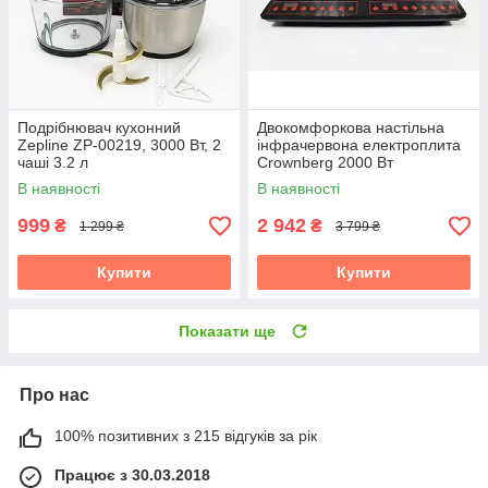
Подрібнювач кухонний
Двокомфоркова настільна
Zepline ZP-00219, 3000 Вт, 2
інфрачервона електроплита
чаші 3.2 л
Crownberg 2000 Вт
В наявності
В наявності
999
2 942
₴
₴
1 299 ₴
3 799 ₴
Купити
Купити
Показати ще
Про нас
100% позитивних з 215 відгуків за рік
Працює з 30.03.2018