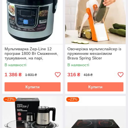
Мультиварка Zep-Line 12
Овочерізка мультислайсер із
програм 1800 Вт Смаження,
пружинним механізмом
тушкування, на парі,
Brava Spring Slicer
йогуртниця
В наявності
В наявності
1 386
316
₴
₴
1 831 ₴
416 ₴
Купити
Купити
–23%
–23%