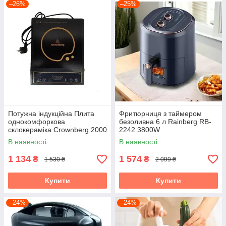
–26%
–25%
Потужна індукційна Плита
Фритюрниця з таймером
однокомфоркова
безоливна 6 л Rainberg RB-
склокераміка Crownberg 2000
2242 3800W
Вт
аерофритюрниця
В наявності
В наявності
1 134
1 574
₴
₴
1 530 ₴
2 099 ₴
Купити
Купити
–24%
–24%