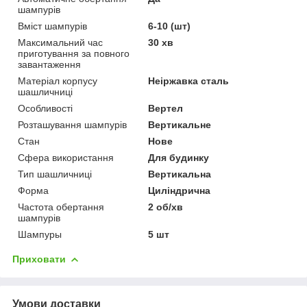
шампурів
Вміст шампурів
6-10 (шт)
Максимальний час
30 хв
приготування за повного
завантаження
Матеріал корпусу
Неіржавка сталь
шашличниці
Особливості
Вертел
Розташування шампурів
Вертикальне
Стан
Нове
Сфера використання
Для будинку
Тип шашличниці
Вертикальна
Форма
Циліндрична
Частота обертання
2 об/хв
шампурів
Шампуры
5 шт
Приховати
Умови доставки