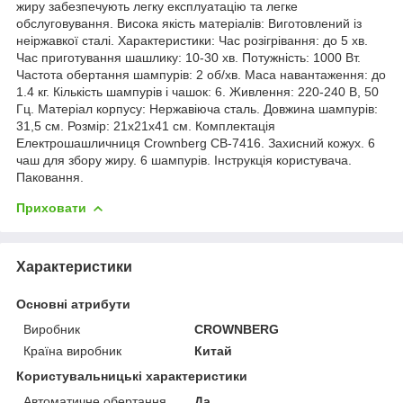
жиру забезпечують легку експлуатацію та легке
обслуговування. Висока якість матеріалів: Виготовлений із
неіржавкої сталі. Характеристики: Час розігрівання: до 5 хв.
Час приготування шашлику: 10-30 хв. Потужність: 1000 Вт.
Частота обертання шампурів: 2 об/хв. Маса навантаження: до
1.4 кг. Кількість шампурів і чашок: 6. Живлення: 220-240 В, 50
Гц. Матеріал корпусу: Нержавіюча сталь. Довжина шампурів:
31,5 см. Розмір: 21x21x41 см. Комплектація
Електрошашличниця Crownberg CB-7416. Захисний кожух. 6
чаш для збору жиру. 6 шампурів. Інструкція користувача.
Паковання.
Приховати
Характеристики
Основні атрибути
Виробник
CROWNBERG
Країна виробник
Китай
Користувальницькі характеристики
Автоматичне обертання
Да