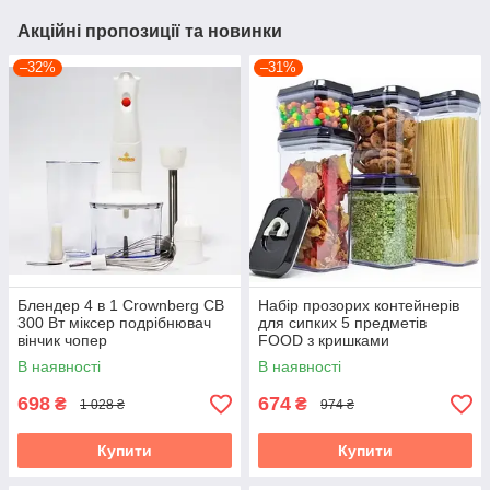
Акційні пропозиції та новинки
–32%
–31%
Блендер 4 в 1 Crownberg CB
Набір прозорих контейнерів
300 Вт міксер подрібнювач
для сипких 5 предметів
вінчик чопер
FOOD з кришками
В наявності
В наявності
698
674
₴
₴
1 028 ₴
974 ₴
Купити
Купити