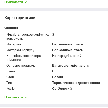
Приховати
Характеристики
Основні
Кількість тертьових/ріжучих
3
поверхонь
Матеріал
Нержавіюча сталь
Матеріал корпусу
Нержавіюча сталь
Наявність контейнера
Не передбачений
(піддона)
Основне призначення
Багатофункціональна
Ручка
Є
Стан
Новий
Тип
Терка плоска одностороння
Колір
Сріблястий
Приховати