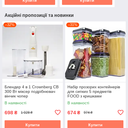
Купити
Купити
Акційні пропозиції та новинки
–32%
–31%
Блендер 4 в 1 Crownberg CB
Набір прозорих контейнерів
300 Вт міксер подрібнювач
для сипких 5 предметів
вінчик чопер
FOOD з кришками
В наявності
В наявності
698
674
₴
₴
1 028 ₴
974 ₴
Купити
Купити