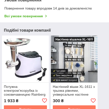
Умови повернення
Повернення товару впродовж 14 днів за домовленістю
Всі умови повернення
Подібні товари компанії
Потужна
Настінний вішак XL-1611 з
електром'ясорубка із
трьома рівнями,
соковичавницею Rainberg
універсальне настінне
RB-674 3000W
кріплення без свердління,
1 933
300
₴
₴
чорний металевий вішак