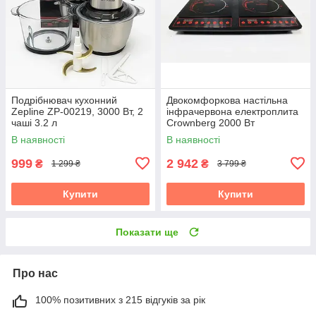
Подрібнювач кухонний
Двокомфоркова настільна
Zepline ZP-00219, 3000 Вт, 2
інфрачервона електроплита
чаші 3.2 л
Crownberg 2000 Вт
В наявності
В наявності
999
2 942
₴
₴
1 299 ₴
3 799 ₴
Купити
Купити
Показати ще
Про нас
100% позитивних з 215 відгуків за рік