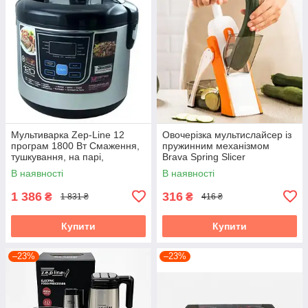
Мультиварка Zep-Line 12
Овочерізка мультислайсер із
програм 1800 Вт Смаження,
пружинним механізмом
тушкування, на парі,
Brava Spring Slicer
йогуртниця
В наявності
В наявності
1 386
316
₴
₴
1 831 ₴
416 ₴
Купити
Купити
–23%
–23%