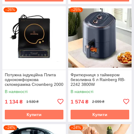
–26%
–25%
Потужна індукційна Плита
Фритюрниця з таймером
однокомфоркова
безоливна 6 л Rainberg RB-
склокераміка Crownberg 2000
2242 3800W
Вт
аерофритюрниця
В наявності
В наявності
1 134
1 574
₴
₴
1 530 ₴
2 099 ₴
Купити
Купити
–24%
–24%