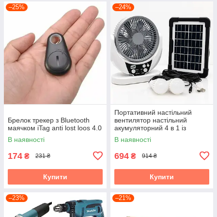
–25%
–24%
Портативний настільний
Брелок трекер з Bluetooth
вентилятор настільний
маячком iTag anti lost loos 4.0
акумуляторний 4 в 1 із
сонячною панеллю для
В наявності
В наявності
кемпінгу та дому
174
694
₴
₴
231 ₴
914 ₴
Купити
Купити
–23%
–21%