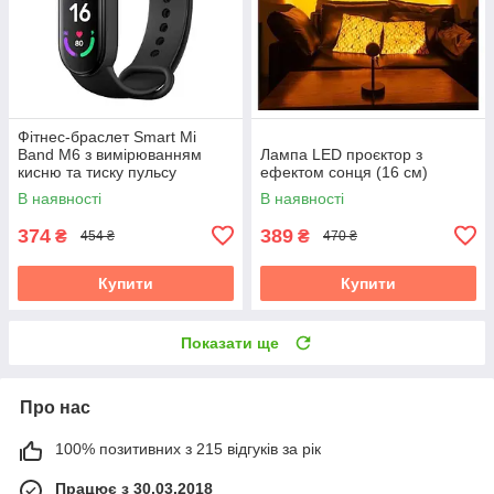
Фітнес-браслет Smart Mi
Band M6 з вимірюванням
Лампа LED проєктор з
кисню та тиску пульсу
ефектом сонця (16 см)
В наявності
В наявності
374
389
₴
₴
454 ₴
470 ₴
Купити
Купити
Показати ще
Про нас
100% позитивних з 215 відгуків за рік
Працює з 30.03.2018