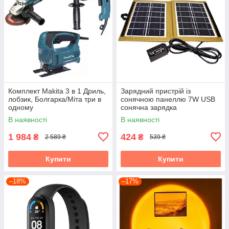
Комплект Makita 3 в 1 Дриль,
Зарядний пристрій із
лобзик, Болгарка/Міта три в
сонячною панеллю 7W USB
одному
сонячна зарядка
В наявності
В наявності
1 984
424
₴
₴
2 589 ₴
539 ₴
Купити
Купити
–18%
–17%