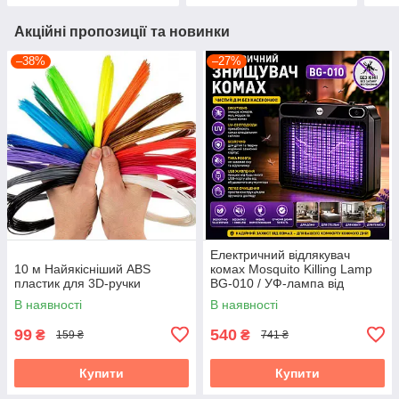
Акційні пропозиції та новинки
–38%
–27%
Електричний відлякувач
10 м Найякісніший ABS
комах Mosquito Killing Lamp
пластик для 3D-ручки
BG-010 / УФ-лампа від
комарів 360° USB / Настінний
В наявності
В наявності
знищувач комах
99
540
₴
₴
159 ₴
741 ₴
Купити
Купити