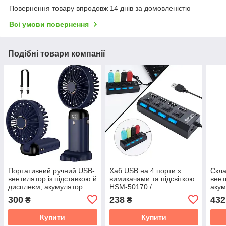
Повернення товару впродовж 14 днів за домовленістю
Всі умови повернення
Подібні товари компанії
Портативний ручний USB-
Хаб USB на 4 порти з
Скла
вентилятор із підставкою й
вимикачами та підсвіткою
вент
дисплеєм, акумулятор
HSM-50170 /
аку
3000 мА·год, 5
Розгалужувач, спліттер
вент
300
238
432
₴
₴
швидкостей
без
вент
Купити
Купити