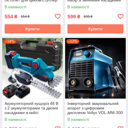
пневматичний
кусачки бокоріз ножиці
В наявності
В наявності
стрипер
554
599
₴
₴
654 ₴
699 ₴
Купити
Купити
–14%
–12%
Акумуляторний кущоріз 48 В
Інверторний зварювальний
з 2 акумуляторами та двома
апарат з цифровим
насадками в кейсі
дисплеєм Vollyx VOL-MM-300
220V (20–300 А)
В наявності
В наявності