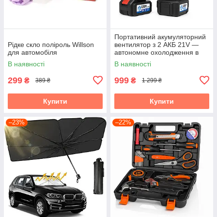
Портативний акумуляторний
Рідке скло поліроль Willson
вентилятор з 2 АКБ 21V —
для автомобіля
автономне охолодження в
будь-яких умовах
В наявності
В наявності
299
999
₴
₴
389 ₴
1 299 ₴
Купити
Купити
–23%
–22%