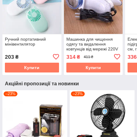
Ручний портативний
Машинка для чищення
Елек
мінівентилятор
одягу та видалення
піді
ковтунців від мережі 220V
см, 
General Electric Lint
3 ре
203
314
336
₴
₴
411 ₴
Remover YX-5880
від 
Купити
Купити
Акційні пропозиції та новинки
–23%
–23%