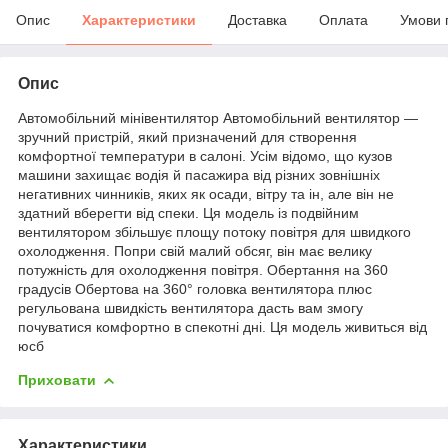
Опис
Характеристики
Доставка
Оплата
Умови 
Опис
Автомобільний мінівентилятор Автомобільний вентилятор —
зручний пристрій, який призначений для створення
комфортної температури в салоні. Усім відомо, що кузов
машини захищає водія й пасажира від різних зовнішніх
негативних чинників, яких як осади, вітру та ін, але він не
здатний вберегти від спеки. Ця модель із подвійним
вентилятором збільшує площу потоку повітря для швидкого
охолодження. Попри свій малий обсяг, він має велику
потужність для охолодження повітря. Обертання на 360
градусів Обертова на 360° головка вентилятора плюс
регульована швидкість вентилятора дасть вам змогу
почуватися комфортно в спекотні дні. Ця модель живиться від
юсб
Приховати
Характеристики