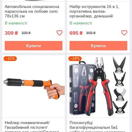
Автомобільна сонцезахисна
Набір інструментів 16 в 1,
парасолька на лобове скло
портативна валіза-
78х136 см
органайзер, домашній
ремонтний комплект із
В наявності
В наявності
молотком, викрутками
309
695
₴
₴
399 ₴
895 ₴
Купити
Купити
–15%
–14%
Нейлер пневматичний/
Плоскогубці
Гвозабивний пістолет/
багатофункціональні 5в1
пістолет для цвяхів/Ступлер
набір зі змінними насадками