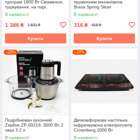
програм 1800 Вт Смаження,
пружинним механізмом
тушкування, на парі,
Brava Spring Slicer
йогуртниця
В наявності
В наявності
1 386
316
₴
₴
1 831 ₴
416 ₴
Купити
Купити
–23%
–23%
Подрібнювач кухонний
Двокомфоркова настільна
Zepline ZP-00219, 3000 Вт, 2
інфрачервона електроплита
чаші 3.2 л
Crownberg 2000 Вт
В наявності
В наявності