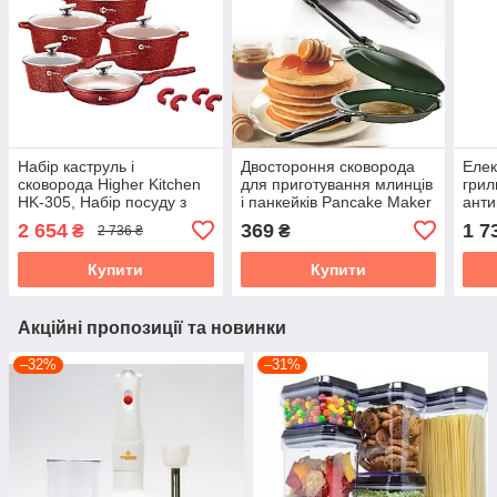
Набір каструль і
Двостороння сковорода
Елек
сковорода Higher Kitchen
для приготування млинців
грил
HK-305, Набір посуду з
і панкейків Pancake Maker
анти
гранітним антипригарним
2200
2 654
369
1 7
₴
₴
2 736 ₴
покриттям КРАСНИЙ
Купити
Купити
Акційні пропозиції та новинки
–32%
–31%