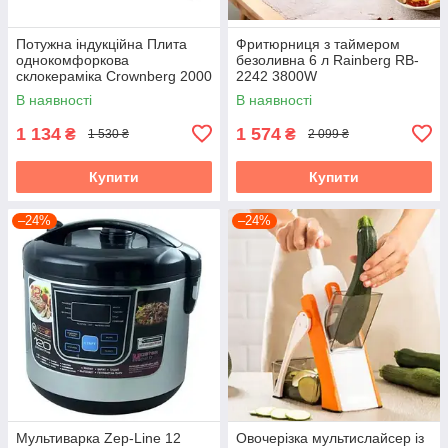
Потужна індукційна Плита
Фритюрниця з таймером
однокомфоркова
безоливна 6 л Rainberg RB-
склокераміка Crownberg 2000
2242 3800W
Вт
аерофритюрниця
В наявності
В наявності
1 134
1 574
₴
₴
1 530 ₴
2 099 ₴
Купити
Купити
–24%
–24%
Мультиварка Zep-Line 12
Овочерізка мультислайсер із