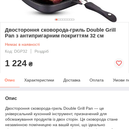
Двостороння сковорода-гриль Double Grill
Pan з антипригарним покриттям 32 см
Немає в наявності
Код: DGP32
Роздріб
1 224
₴
Опис
Характеристики
Доставка
Оплата
Умови п
Опис
Двостороння сковорода-гриль Double Grill Pan — це
універсальний кухонний інструмент, призначений для
обсмажування продуктів із двох сторін. Ця сковорода стане
незамінною помічницею на вашій кухні, що ідеально