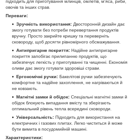
підходить для приготування млинців, омлетів, м'яса, риби,
овочів та інших страв.
Переваги:
Зручність використання:
Двосторонній дизайн дає
змогу готувати без потреби перевертання продуктів
вручну. Просто закрийте кришку та переверніть
сковороду, щоб досягти рівномірного обсмажування.
Антипригарне покриття:
Надійне антипригарне
покриття запобігає прилипанню продуктів, що
забезпечує легкість у приготуванні та чищенні. Економія
оливи дає змогу готувати здоровіші страви.
Ергономічні ручки:
Бакелітові ручки забезпечують
комфортне та надійне захоплення, не нагріваються й
не ковзають.
Магнітні замки й обідок:
Спеціальні магнітні замки й
обідок блокують випадання вмісту та зберігають
оптимальний рівень тепла всередині сковороди.
Універсальність:
Підходить для використання на
електричних і газових плитах. Легко чиститься й може
бути вимита в посудомийній машині.
Характеристики: