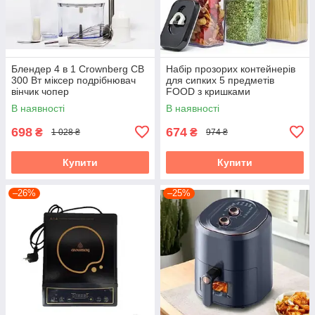
Блендер 4 в 1 Crownberg CB
Набір прозорих контейнерів
300 Вт міксер подрібнювач
для сипких 5 предметів
вінчик чопер
FOOD з кришками
В наявності
В наявності
698
674
₴
₴
1 028 ₴
974 ₴
Купити
Купити
–26%
–25%