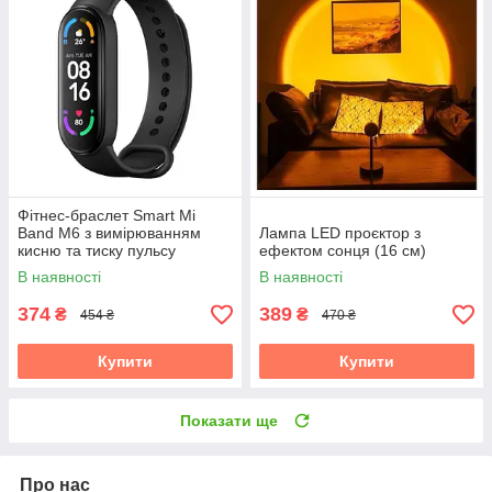
Фітнес-браслет Smart Mi
Band M6 з вимірюванням
Лампа LED проєктор з
кисню та тиску пульсу
ефектом сонця (16 см)
В наявності
В наявності
374
389
₴
₴
454 ₴
470 ₴
Купити
Купити
Показати ще
Про нас