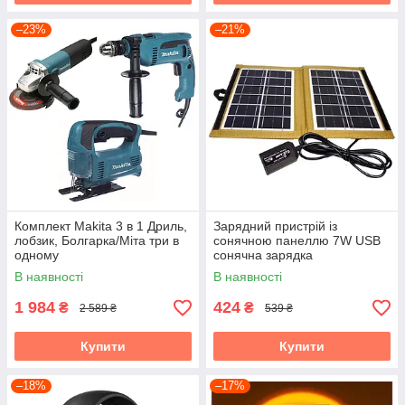
–23%
–21%
Комплект Makita 3 в 1 Дриль,
Зарядний пристрій із
лобзик, Болгарка/Міта три в
сонячною панеллю 7W USB
одному
сонячна зарядка
В наявності
В наявності
1 984
424
₴
₴
2 589 ₴
539 ₴
Купити
Купити
–18%
–17%