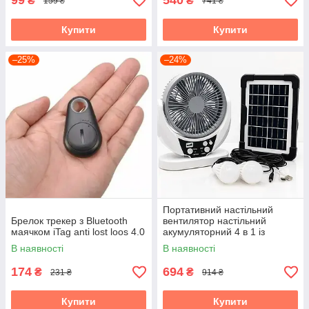
99
540
₴
₴
159 ₴
741 ₴
Купити
Купити
–25%
–24%
Портативний настільний
Брелок трекер з Bluetooth
вентилятор настільний
маячком iTag anti lost loos 4.0
акумуляторний 4 в 1 із
сонячною панеллю для
В наявності
В наявності
кемпінгу та дому
174
694
₴
₴
231 ₴
914 ₴
Купити
Купити