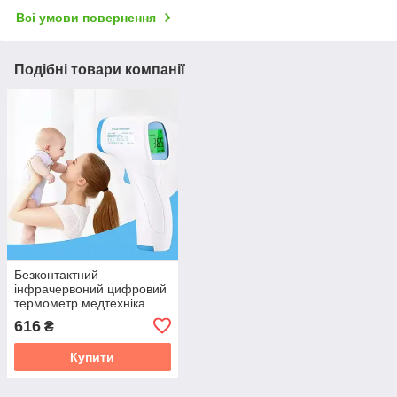
Всі умови повернення
Подібні товари компанії
Безконтактний
інфрачервоний цифровий
термометр медтехніка.
Дитячий медичний
616
₴
градусник GF-Z99Y
Купити