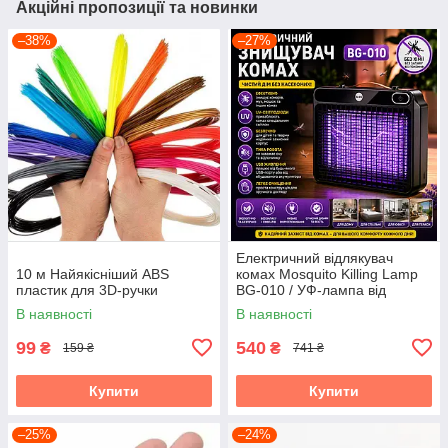
Акційні пропозиції та новинки
–38%
–27%
Електричний відлякувач
10 м Найякісніший ABS
комах Mosquito Killing Lamp
пластик для 3D-ручки
BG-010 / УФ-лампа від
комарів 360° USB / Настінний
В наявності
В наявності
знищувач комах
99
540
₴
₴
159 ₴
741 ₴
Купити
Купити
–25%
–24%