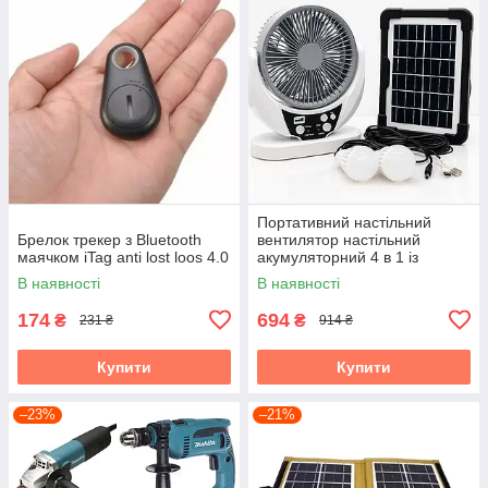
Портативний настільний
Брелок трекер з Bluetooth
вентилятор настільний
маячком iTag anti lost loos 4.0
акумуляторний 4 в 1 із
сонячною панеллю для
В наявності
В наявності
кемпінгу та дому
174
694
₴
₴
231 ₴
914 ₴
Купити
Купити
–23%
–21%