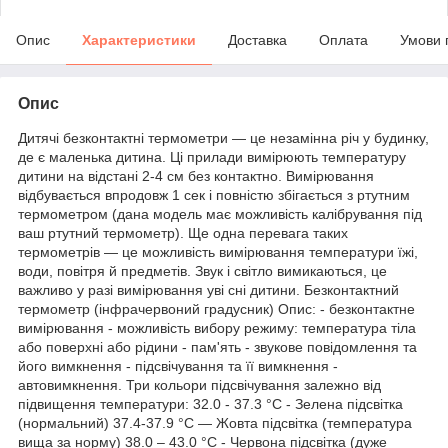
Опис
Характеристики
Доставка
Оплата
Умови 
Опис
Дитячі безконтактні термометри — це незамінна річ у будинку,
де є маленька дитина. Ці прилади вимірюють температуру
дитини на відстані 2-4 см без контактно. Вимірювання
відбувається впродовж 1 сек і повністю збігається з ртутним
термометром (дана модель має можливість калібрування під
ваш ртутний термометр). Ще одна перевага таких
термометрів — це можливість вимірювання температури їжі,
води, повітря й предметів. Звук і світло вимикаються, це
важливо у разі вимірювання уві сні дитини. Безконтактний
термометр (інфрачервоний градусник) Опис: - безконтактне
вимірювання - можливість вибору режиму: температура тіла
або поверхні або рідини - пам'ять - звукове повідомлення та
його вимкнення - підсвічування та її вимкнення -
автовимкнення. Три кольори підсвічування залежно від
підвищення температури: 32.0 - 37.3 °C - Зелена підсвітка
(нормальний) 37.4-37.9 °C — Жовта підсвітка (температура
вища за норму) 38.0 – 43.0 °C - Червона підсвітка (дуже