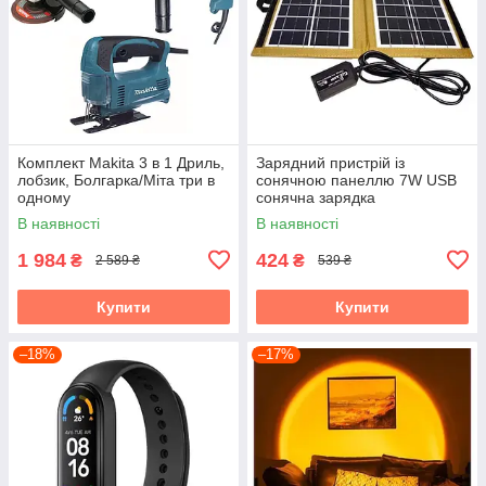
Комплект Makita 3 в 1 Дриль,
Зарядний пристрій із
лобзик, Болгарка/Міта три в
сонячною панеллю 7W USB
одному
сонячна зарядка
В наявності
В наявності
1 984
424
₴
₴
2 589 ₴
539 ₴
Купити
Купити
–18%
–17%