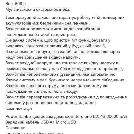
Вес: 606 р.
Мультизахисна система безпеки:
Температурний захист, що гарантує роботу літій-полімерних
акумуляторів між безпечними значеннями,
Захист від короткого замикання для запобігання
пошкодженню батареї та пристрою,
Скидання системи, щоб пристрій міг функціонувати у
випадках, коли захист активний у будь-який спосіб,
Захист вхідної напруги, яка запобігає пошкодженню через
надмірне збільшення вхідної напруги,
Захист вихідної напруги, що контролює вихідну напругу в
режимі реального часу для безпеки під'єднаного пристрою,
Захист від неправильного під'єднання, яке автоматично
блокує систему в разі будь-якого неправильного під'єднання,
Захист від сильного струму, що захищає систему від
пошкодження сильноточного виходу,
Захист від перезаряджання та розряджання від пошкодження
системи у разі переповнення та розряджання.
Комплектація
Power Bank з цифровим дисплеєм Borofone BJ14B 30000mAh
Зарядний кабель USB A+ Micro USB
Паковання
Інструкція з англ./кит. мовами