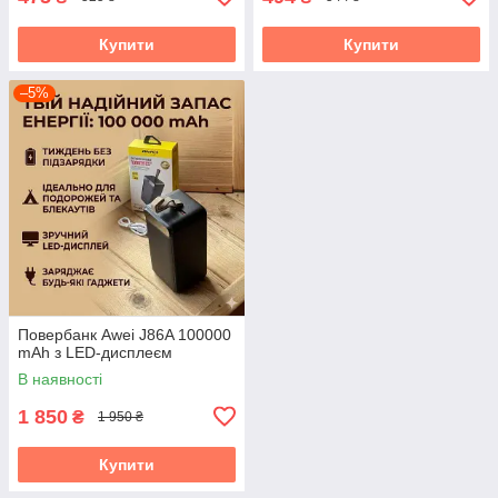
Купити
Купити
–5%
Повербанк Awei J86A 100000
mAh з LED-дисплеєм
В наявності
1 850
₴
1 950 ₴
Купити