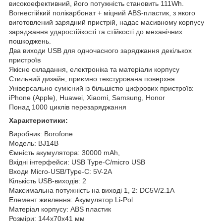
високоефективний, його потужність становить 111Wh.
Вогнестійкий полікарбонат + міцний ABS-пластик, з якого
виготовлений зарядний пристрій, надає масивному корпусу
заряджання ударостійкості та стійкості до механічних
пошкоджень.
Два виходи USB для одночасного заряджання декількох
пристроїв
Якісне складання, електроніка та матеріали корпусу
Стильний дизайн, приємно текстурована поверхня
Універсально сумісний із більшістю цифрових пристроїв:
iPhone (Apple), Huawei, Xiaomi, Samsung, Honor
Понад 1000 циклів перезаряджання
Характеристики:
Виробник: Borofone
Модель: BJ14B
Ємність акумулятора: 30000 mAh,
Вхідні інтерфейси: USB Type-C/micro USB
Входи Micro-USB/Type-C: 5V-2A
Кількість USB-виходів: 2
Максимальна потужність на виході 1, 2: DC5V/2.1A
Елемент живлення: Акумулятор Li-Pol
Матеріал корпусу: ABS пластик
Розміри: 144х70х41 мм