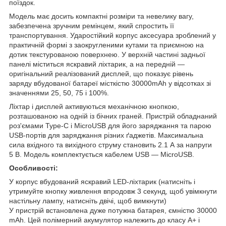
поїздок.
Модель має досить компактні розміри та невелику вагу,
забезпечена зручним ремінцем, який спростить її
транспортування. Ударостійкий корпус аксесуара зроблений у
практичній формі з заокругленими кутами та приємною на
дотик текстурованою поверхнею. У верхній частині задньої
панелі міститься яскравий ліхтарик, а на передній —
оригінальний реалізований дисплей, що показує рівень
заряду вбудованої батареї місткістю 30000mAh у відсотках зі
значеннями 25, 50, 75 і 100%.
Ліхтар і дисплей активуються механічною кнопкою,
розташованою на одній із бічних граней. Пристрій обладнаний
роз'ємами Type-C і MicroUSB для його заряджання та парою
USB-портів для заряджання різних ґаджетів. Максимальна
сила вхідного та вихідного струму становить 2.1 А за напруги
5 В. Модель комплектується кабелем USB — MicroUSB.
Особливості:
У корпус вбудований яскравий LED-ліхтарик (натисніть і
утримуйте кнопку живлення впродовж 3 секунд, щоб увімкнути
настільну лампу, натисніть двічі, щоб вимкнути)
У пристрій встановлена дуже потужна батарея, ємністю 30000
mAh. Цей полімерний акумулятор належить до класу А+ і