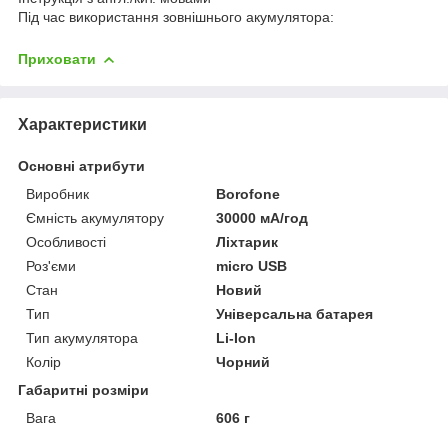
Під час використання зовнішнього акумулятора:
Приховати
Характеристики
Основні атрибути
Виробник
Borofone
Ємність акумулятору
30000 мА/год
Особливості
Ліхтарик
Роз'єми
micro USB
Стан
Новий
Тип
Універсальна батарея
Тип акумулятора
Li-Ion
Колір
Чорний
Габаритні розміри
Вага
606 г