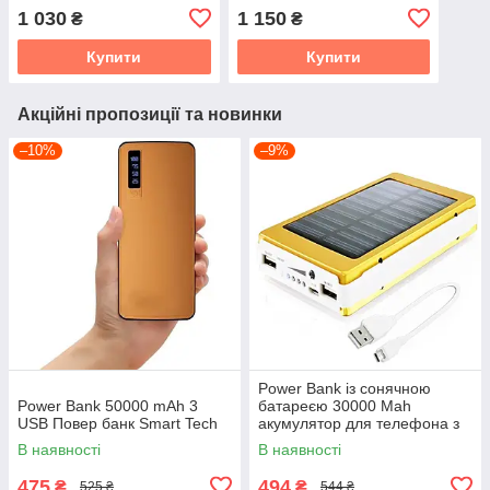
microUSB і Type-C
Type-C | Lightning TUGII-
1 030
1 150
₴
₴
Y103
Купити
Купити
Акційні пропозиції та новинки
–10%
–9%
Power Bank із сонячною
Power Bank 50000 mAh 3
батареєю 30000 Mah
USB Повер банк Smart Tech
акумулятор для телефона з
зарядкою від сонця
В наявності
В наявності
475
494
₴
₴
525 ₴
544 ₴