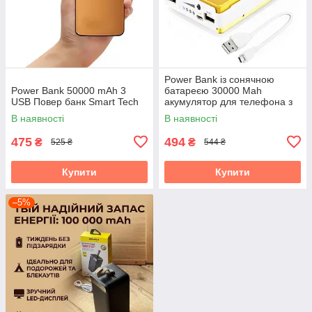
Power Bank із сонячною
Power Bank 50000 mAh 3
батареєю 30000 Mah
USB Повер банк Smart Tech
акумулятор для телефона з
зарядкою від сонця
В наявності
В наявності
475
494
₴
₴
525 ₴
544 ₴
Купити
Купити
–5%