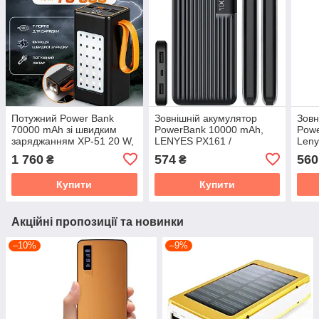
Потужний Power Bank
Зовнішній акумулятор
Зовн
70000 mAh зі швидким
PowerBank 10000 mAh,
Powe
заряджанням XP-51 20 W,
LENYES PX161 /
Leny
кемпінговою LED-лампою
Портативний акумулятор /
унів
1 760
574
560
₴
₴
та цифровим дисплеєм
Повербанк для телефона
Чор
/ УМБ
Купити
Купити
Акційні пропозиції та новинки
–10%
–9%