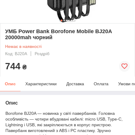
УМБ Power Bank Borofone Mobile BJ20A
20000mah чорний
Немає в наявності
Код: BJ20A
Роздріб
744
₴
Опис
Характеристики
Доставка
Оплата
Умови п
Опис
Borofone BJ20A — новинка у світі павербанків. Головна
особливість — чотири вбудовані кабелі: micro USB, Type-C,
Lightning і USB, які закріплюються в корпус пристрою.
Павербанк виготовлений з ABS і PC пластику. Зручно