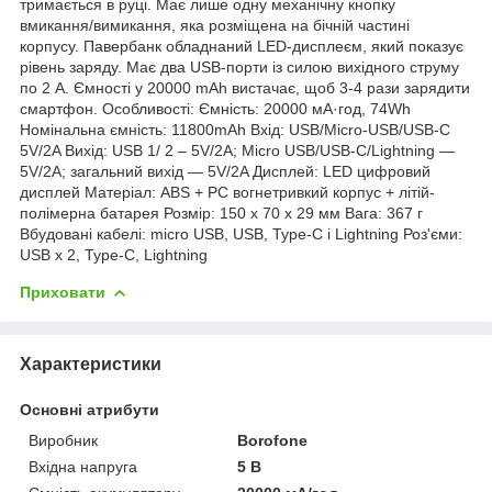
тримається в руці. Має лише одну механічну кнопку
вмикання/вимикання, яка розміщена на бічній частині
корпусу. Павербанк обладнаний LED-дисплеєм, який показує
рівень заряду. Має два USB-порти із силою вихідного струму
по 2 А. Ємності у 20000 mAh вистачає, щоб 3-4 рази зарядити
смартфон. Особливості: Ємність: 20000 мА·год, 74Wh
Номінальна ємність: 11800mAh Вхід: USB/Micro-USB/USB-C
5V/2A Вихід: USB 1/ 2 – 5V/2A; Micro USB/USB-C/Lightning —
5V/2A; загальний вихід — 5V/2A Дисплей: LED цифровий
дисплей Матеріал: ABS + PC вогнетривкий корпус + літій-
полімерна батарея Розмір: 150 х 70 х 29 мм Вага: 367 г
Вбудовані кабелі: micro USB, USB, Type-C і Lightning Роз'єми:
USB x 2, Type-C, Lightning
Приховати
Характеристики
Основні атрибути
Виробник
Borofone
Вхідна напруга
5 В