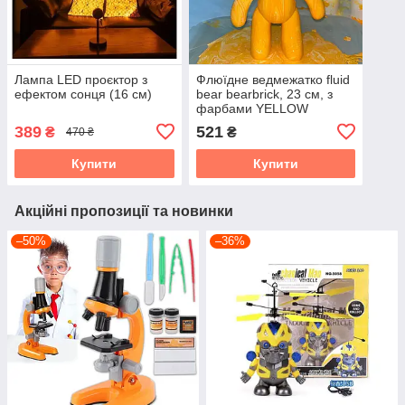
Лампа LED проєктор з
Флюїдне ведмежатко fluid
ефектом сонця (16 см)
bear bearbrick, 23 см, з
фарбами YELLOW
389
521
₴
₴
470 ₴
Купити
Купити
Акційні пропозиції та новинки
–50%
–36%