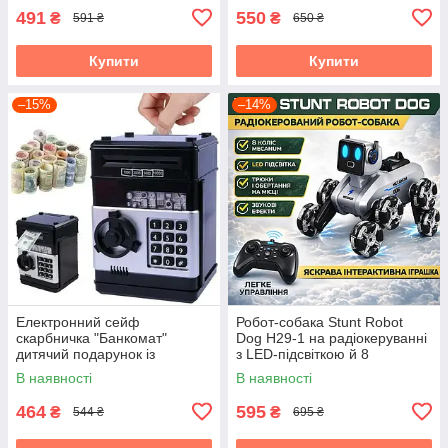
491
550
₴
₴
591 ₴
650 ₴
Купити
Купити
–15%
–14%
Електронний сейф
Робот-собака Stunt Robot
скарбничка "Банкомат"
Dog H29-1 на радіокеруванні
дитячий подарунок із
з LED-підсвіткою й 8
кодовим замком
колесами Mecanum
В наявності
В наявності
464
595
₴
₴
544 ₴
695 ₴