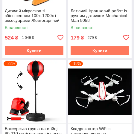
Дитячий мікроскоп зі
Летючий іграшковий робот із
збільшенням 100х-1200х і
ручним датчиком Mechanical
аксесуарами Жовтогарячий
Man 5058
В наявності
В наявності
524
179
₴
₴
1 049 ₴
279 ₴
Купити
Купити
–22%
–19%
Боксерська груша на стійці
Квадрокоптер WiFi з
80-110 см + рукавиці + насос
камерою, дрон на