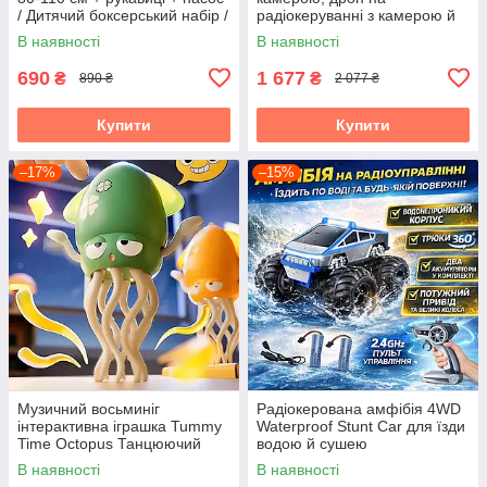
/ Дитячий боксерський набір /
радіокеруванні з камерою й
Груша для боксу
підсвіткою QY66-R2A/R02
В наявності
В наявності
690
1 677
₴
₴
890 ₴
2 077 ₴
Купити
Купити
–17%
–15%
Музичний восьминіг
Радіокерована амфібія 4WD
інтерактивна іграшка Tummy
Waterproof Stunt Car для їзди
Time Octopus Танцюючий
водою й сушею
Восьминіг
В наявності
В наявності