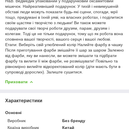
H&B. Ведмедик упакований у подарунковий оксамитовий
мішечок. Найреативніший подарунок: У тихій і невимушеній
обставі люди можуть показати будь-які сцени, спогади, мрії
тощо, придумані в їхній уяві, на власних роботах, і поділитися
своїм щастям і творчістю з людьми! Ви також можете
подарувати свої творчі роботи друзям, парам, друзям і
колегам. Тоді це не тільки подарунок, тому що як робота вона
сповнена вашої творчості, вашого серця і вашої любові.
Етапи: Виберіть свій улюблений колір Налийте фарбу в чашку
Після приготування фарби змішайте її шар за шаром Залежно
від фарби, яку ви нанесли, ви можете змішати та підібрати
фарбу та вилити її між фарби, не розмішувати! Повільно та
рівномірно вилийте відкоректований колір (діти мають бути в
супроводі дорослих). Залиште сушитися.
Приховати
Характеристики
Основні
Виробник
Без бренду
Країна виробник
Китай