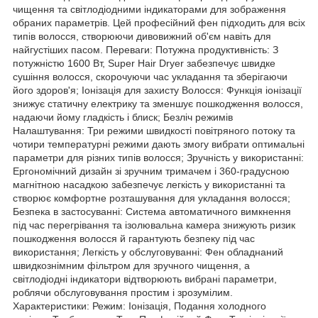
чищення та світлодіодними індикаторами для зображення
обраних параметрів. Цей професійний фен підходить для всіх
типів волосся, створюючи дивовижний об'єм навіть для
найгустіших пасом. Переваги: Потужна продуктивність: З
потужністю 1600 Вт, Super Hair Dryer забезпечує швидке
сушіння волосся, скорочуючи час укладання та зберігаючи
його здоров'я; Іонізація для захисту Волосся: Функція іонізації
знижує статичну електрику та зменшує пошкодження волосся,
надаючи йому гладкість і блиск; Безліч режимів
Налаштування: Три режими швидкості повітряного потоку та
чотири температурні режими дають змогу вибрати оптимальні
параметри для різних типів волосся; Зручність у використанні:
Ергономічний дизайн зі зручним тримачем і 360-градусною
магнітною насадкою забезпечує легкість у використанні та
створює комфортне розташування для укладання волосся;
Безпека в застосуванні: Система автоматичного вимкнення
під час перегрівання та ізолювальна камера знижують ризик
пошкодження волосся й гарантують безпеку під час
використання; Легкість у обслуговуванні: Фен обладнаний
швидкознімним фільтром для зручного чищення, а
світлодіодні індикатори відтворюють вибрані параметри,
роблячи обслуговування простим і зрозумілим.
Характеристики: Режим: Іонізація, Подання холодного