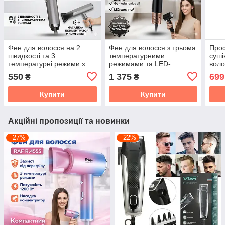
Фен для волосся на 2
Фен для волосся з трьома
Про
швидкості та 3
температурними
суші
температурні режими з
режимами та LED-
воло
іонізацією BITEK BT-474
дисплеєм RAF R.407
550
1 375
699
₴
₴
3600 Вт
1600W
Купити
Купити
Акційні пропозиції та новинки
–27%
–22%