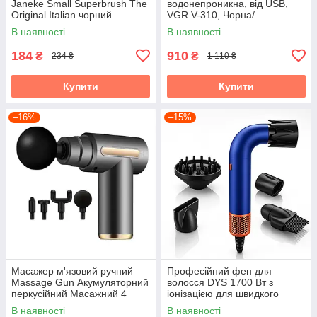
Janeke Small Superbrush The
водонепроникна, від USB,
Original Italian чорний
VGR V-310, Чорна/
Бездротова бритва
В наявності
В наявності
електрична
184
910
₴
₴
234 ₴
1 110 ₴
Купити
Купити
–16%
–15%
Масажер м'язовий ручний
Професійний фен для
Massage Gun Акумуляторний
волосся DYS 1700 Вт з
перкусійний Масажний 4
іонізацією для швидкого
насадки для рук ніг шиї
сушіння 110 000 об/хв
В наявності
В наявності