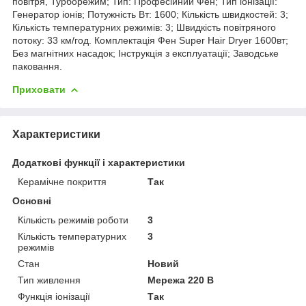
повітря, Турборежим; Тип: Професійний Фен; Тип іонізації:
Генератор іонів; Потужність Вт: 1600; Кількість швидкостей: 3;
Кількість температурних режимів: 3; Швидкість повітряного
потоку: 33 км/год. Комплектація Фен Super Hair Dryer 1600вт;
Без магнітних насадок; Інструкція з експлуатації; Заводське
паковання.
Приховати
Характеристики
Додаткові функції і характеристики
Керамічне покриття
Так
Основні
Кількість режимів роботи
3
Кількість температурних
3
режимів
Стан
Новий
Тип живлення
Мережа 220 В
Функція іонізації
Так