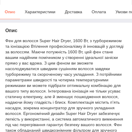
Опис
Характеристики
Доставка
Оплата
Умови п
Опис
Фен для волосся Super Hair Dryer, 1600 Вт, з турборежимом
та іонізацією Втілення професіоналізму й інновацій у догляді
за волоссям. Маючи потужність 1600 Вт, цей фен стане
вашим надійним помічником у створенні ідеальної зачіски
прямо у вас вдома. З цим феном ви зможете
насолоджуватися швидким сушінням волосся завдяки
турборежиму та скороченому часу укладання. З потрійними
параметрами швидкості та чотирма температурними
режимами ви можете підібрати оптимальну комбінацію для
вашого типу волосся. Інтегрована іонізація не тільки усуває
статичну електрику, але й зменшує пошкодження волосся,
надаючи йому гладкість і блиск. Комплектація містить п'ять
насадок, зокрема концентратор для зручного укладання
волосся. Ергономічний дизайн Super Hair Dryer забезпечує
легкість у використанні, а система автоматичного вимкнення
під час перегрівання гарантує безпеку вашого волосся. Фен
також обладнаний швидкознімним фільтром для зручного