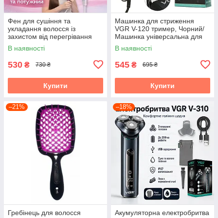
Фен для сушіння та
Машинка для стриження
укладання волосся із
VGR V-120 тример, Чорний/
захистом від перегрівання
Машинка універсальна для
та концентратором RAF
стриження волосся
В наявності
В наявності
R.4555 1200W
530
545
₴
₴
730 ₴
695 ₴
Купити
Купити
–21%
–18%
Гребінець для волосся
Акумуляторна електробритва