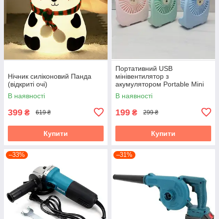
Портативний USB
Нічник силіконовий Панда
мінівентилятор з
(відкриті очі)
акумулятором Portable Mini
Fan (настільний)
В наявності
В наявності
399
199
₴
₴
619 ₴
299 ₴
Купити
Купити
–33%
–31%