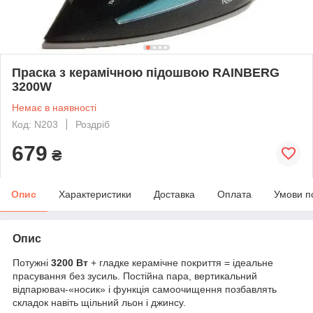
Праска з керамічною підошвою RAINBERG
3200W
Немає в наявності
Код: N203
Роздріб
679
₴
Опис
Характеристики
Доставка
Оплата
Умови п
Опис
Потужні
3200 Вт
+ гладке керамічне покриття = ідеальне
прасування без зусиль. Постійна пара, вертикальний
відпарювач-«носик» і функція самоочищення позбавлять
складок навіть щільний льон і джинсу.