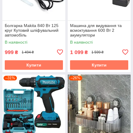
Болгарка Makita 840 Вт 125
Машина для видування та
круг Кутовий шліфувальний
всмоктування 600 Вт 2
автомобіль
акумулятори
В наявності
В наявності
999
1 099
₴
₴
1 494 ₴
1 599 ₴
Купити
Купити
–31%
–26%