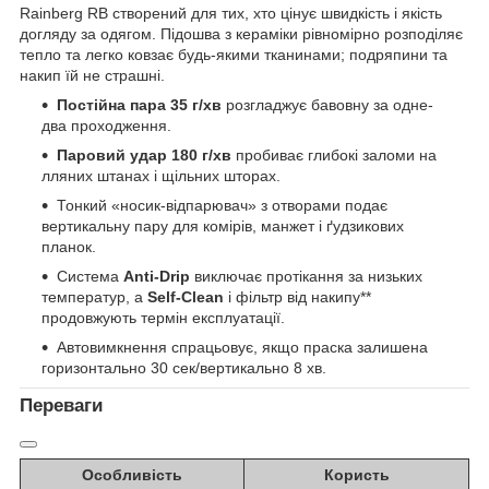
Rainberg RB створений для тих, хто цінує швидкість і якість
догляду за одягом. Підошва з кераміки рівномірно розподіляє
тепло та легко ковзає будь-якими тканинами; подряпини та
накип їй не страшні.
Постійна пара 35 г/хв
розгладжує бавовну за одне-
два проходження.
Паровий удар 180 г/хв
пробиває глибокі заломи на
лляних штанах і щільних шторах.
Тонкий «носик-відпарювач» з отворами подає
вертикальну пару для комірів, манжет і ґудзикових
планок.
Система
Anti-Drip
виключає протікання за низьких
температур, а
Self-Clean
і фільтр від накипу**
продовжують термін експлуатації.
Автовимкнення спрацьовує, якщо праска залишена
горизонтально 30 сек/вертикально 8 хв.
Переваги
Особливість
Користь