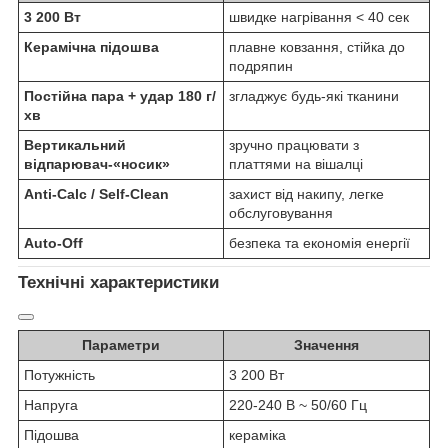
3 200 Вт
швидке нагрівання < 40 сек
Керамічна підошва
плавне ковзання, стійка до
подряпин
Постійна пара + удар 180 г/
згладжує будь-які тканини
хв
Вертикальний
зручно працювати з
відпарювач-«носик»
платтями на вішалці
Anti-Calc / Self-Clean
захист від накипу, легке
обслуговування
Auto-Off
безпека та економія енергії
Технічні характеристики
Параметри
Значення
Потужність
3 200 Вт
Напруга
220-240 В ~ 50/60 Гц
Підошва
кераміка