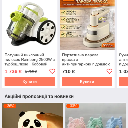
Потужний циклонний
Портативна парова
Ручн
пилосос Rainberg 2500W з
праска з
ант
турбощіткою | Кобовий
антипригарною підошвою
підо
пилосос без мішка, 3 л
і поворотною ручкою
підс
1 736
710
1 0
₴
₴
1 756 ₴
180° RAF R.1316 1000W
100
Купити
Купити
Акційні пропозиції та новинки
–36%
–33%