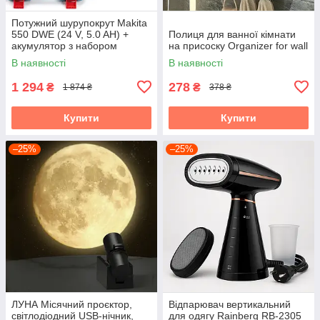
Потужний шурупокрут Makita
550 DWE (24 V, 5.0 AH) +
Полиця для ванної кімнати
акумулятор з набором
на присоску Organizer for wall
інструментів "Макіта"
В наявності
В наявності
1 294
278
₴
₴
1 874 ₴
378 ₴
Купити
Купити
–25%
–25%
ЛУНА Місячний проєктор,
Відпарювач вертикальний
світлодіодний USB-нічник,
для одягу Rainberg RB-2305