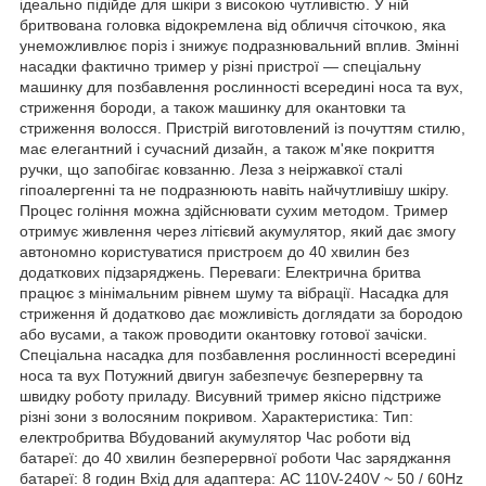
ідеально підійде для шкіри з високою чутливістю. У ній
бритвована головка відокремлена від обличчя сіточкою, яка
унеможливлює поріз і знижує подразнювальний вплив. Змінні
насадки фактично тример у різні пристрої — спеціальну
машинку для позбавлення рослинності всередині носа та вух,
стриження бороди, а також машинку для окантовки та
стриження волосся. Пристрій виготовлений із почуттям стилю,
має елегантний і сучасний дизайн, а також м'яке покриття
ручки, що запобігає ковзанню. Леза з неіржавкої сталі
гіпоалергенні та не подразнюють навіть найчутливішу шкіру.
Процес гоління можна здійснювати сухим методом. Тример
отримує живлення через літієвий акумулятор, який дає змогу
автономно користуватися пристроєм до 40 хвилин без
додаткових підзаряджень. Переваги: Електрична бритва
працює з мінімальним рівнем шуму та вібрації. Насадка для
стриження й додатково дає можливість доглядати за бородою
або вусами, а також проводити окантовку готової зачіски.
Спеціальна насадка для позбавлення рослинності всередині
носа та вух Потужний двигун забезпечує безперервну та
швидку роботу приладу. Висувний тример якісно підстриже
різні зони з волосяним покривом. Характеристика: Тип:
електробритва Вбудований акумулятор Час роботи від
батареї: до 40 хвилин безперервної роботи Час заряджання
батареї: 8 годин Вхід для адаптера: AC 110V-240V ~ 50 / 60Hz