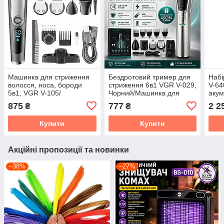
Машинка для стриження
Бездротовий тример для
Набі
волосся, носа, бороди
стриження 6в1 VGR V-029,
V-64
5в1, VGR V-105/
Чорний/Машинка для
аку
Бездротовий
стриження/тример для
для 
875
777
2 2
₴
₴
акумуляторний тример/
бороди/тример для носа
LED
Електробритва
заря
Купити
Купити
Акційні пропозиції та новинки
–38%
–27%