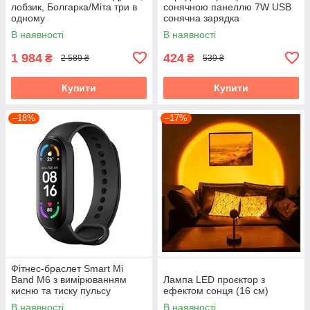
лобзик, Болгарка/Міта три в
сонячною панеллю 7W USB
одному
сонячна зарядка
В наявності
В наявності
1 984
424
₴
₴
2 589 ₴
539 ₴
Купити
Купити
–18%
–17%
Фітнес-браслет Smart Mi
Band M6 з вимірюванням
Лампа LED проєктор з
кисню та тиску пульсу
ефектом сонця (16 см)
В наявності
В наявності