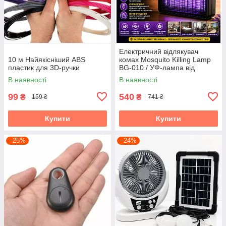
Електричний відлякувач
10 м Найякісніший ABS
комах Mosquito Killing Lamp
пластик для 3D-ручки
BG-010 / УФ-лампа від
комарів 360° USB / Настінний
В наявності
В наявності
знищувач комах
99
540
₴
₴
159 ₴
741 ₴
Купити
Купити
–25%
–24%