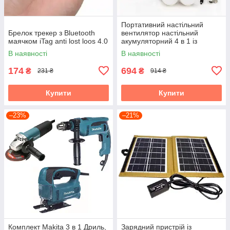
Портативний настільний
Брелок трекер з Bluetooth
вентилятор настільний
маячком iTag anti lost loos 4.0
акумуляторний 4 в 1 із
сонячною панеллю для
В наявності
В наявності
кемпінгу та дому
174
694
₴
₴
231 ₴
914 ₴
Купити
Купити
–23%
–21%
Комплект Makita 3 в 1 Дриль,
Зарядний пристрій із