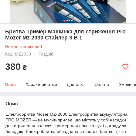
Бритва Тример Машинка для стриження Pro
Mozer Mz 2030 Стайлер 3 В 1
Немає в наявності
Код: MZ2030
Роздріб
380
₴
Опис
Характеристики
Доставка
Оплата
Умови п
Опис
Електробритва Mozer MZ-2030 Електробритва акумуляторна
PRO MOZER — це мультиприлад, що містить у собі насадки
для стриження волосся, тример для носа та вух і догляду за
бородою. Електробритва обладнана сітчастою бритвою, яка