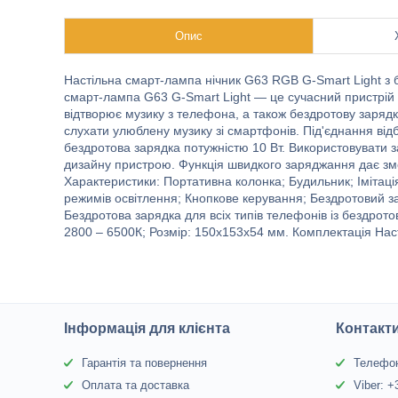
Опис
Настільна смарт-лампа нічник G63 RGB G-Smart Light з 
смарт-лампа G63 G-Smart Light — це сучасний пристрій д
відтворює музику з телефона, а також бездротову зарядк
слухати улюблену музику зі смартфонів. Під'єднання від
бездротова зарядка потужністю 10 Вт. Використовувати
дизайну пристрою. Функція швидкого заряджання дає змо
Характеристики: Портативна колонка; Будильник; Імітація
режимів освітлення; Кнопкове керування; Бездротовий зар
Бездротова зарядка для всіх типів телефонів із бездрот
2800 – 6500К; Розмір: 150x153x54 мм. Комплектація На
Інформація для клієнта
Контакт
Гарантія та повернення
Телефон
Оплата та доставка
Viber: 