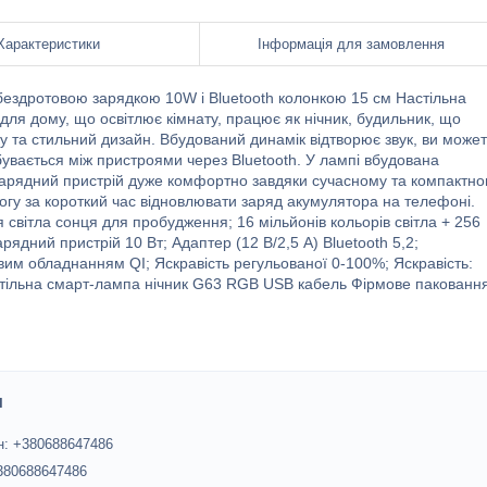
Характеристики
Інформація для замовлення
бездротовою зарядкою 10W і Bluetooth колонкою 15 см Настільна
ля дому, що освітлює кімнату, працює як нічник, будильник, що
у та стильний дизайн. Вбудований динамік відтворює звук, ви може
бувається між пристроями через Bluetooth. У лампі вбудована
 зарядний пристрій дуже комфортно завдяки сучасному та компактн
гу за короткий час відновлювати заряд акумулятора на телефоні.
 світла сонця для пробудження; 16 мільйонів кольорів світла + 256
ядний пристрій 10 Вт; Адаптер (12 В/2,5 А) Bluetooth 5,2;
овим обладнанням QI; Яскравість регульованої 0-100%; Яскравість:
стільна смарт-лампа нічник G63 RGB USB кабель Фірмове пакованн
и
: +380688647486
+380688647486