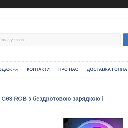
ОДАЖ -%
КОНТАКТИ
ПРО НАС
ДОСТАВКА І ОПЛА
t G63 RGB з бездротовою зарядкою і