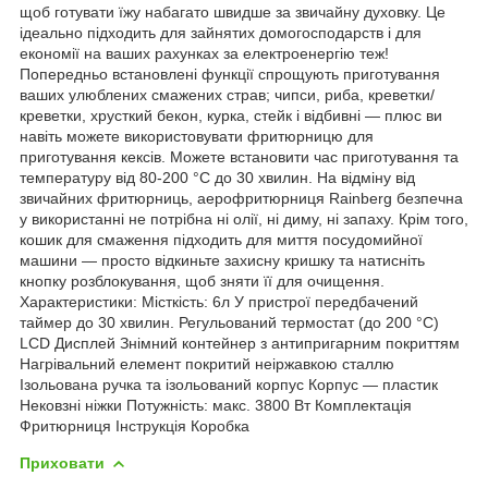
щоб готувати їжу набагато швидше за звичайну духовку. Це
ідеально підходить для зайнятих домогосподарств і для
економії на ваших рахунках за електроенергію теж!
Попередньо встановлені функції спрощують приготування
ваших улюблених смажених страв; чипси, риба, креветки/
креветки, хрусткий бекон, курка, стейк і відбивні — плюс ви
навіть можете використовувати фритюрницю для
приготування кексів. Можете встановити час приготування та
температуру від 80-200 °C до 30 хвилин. На відміну від
звичайних фритюрниць, аерофритюрниця Rainberg безпечна
у використанні не потрібна ні олії, ні диму, ні запаху. Крім того,
кошик для смаження підходить для миття посудомийної
машини — просто відкиньте захисну кришку та натисніть
кнопку розблокування, щоб зняти її для очищення.
Характеристики: Місткість: 6л У пристрої передбачений
таймер до 30 хвилин. Регульований термостат (до 200 °C)
LCD Дисплей Знімний контейнер з антипригарним покриттям
Нагрівальний елемент покритий неіржавкою сталлю
Ізольована ручка та ізольований корпус Корпус — пластик
Нековзні ніжки Потужність: макс. 3800 Вт Комплектація
Фритюрниця Інструкція Коробка
Приховати