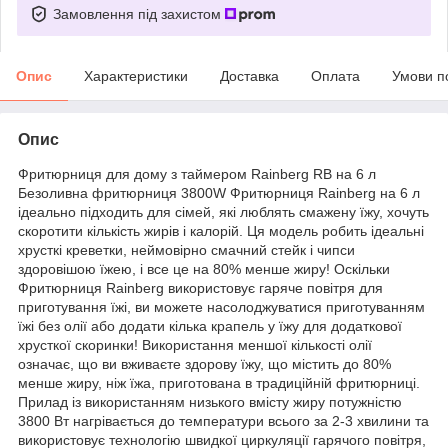
Замовлення під захистом
Опис
Характеристики
Доставка
Оплата
Умови п
Опис
Фритюрниця для дому з таймером Rainberg RB на 6 л
Безоливна фритюрниця 3800W Фритюрниця Rainberg на 6 л
ідеально підходить для сімей, які люблять смажену їжу, хочуть
скоротити кількість жирів і калорій. Ця модель робить ідеальні
хрусткі креветки, неймовірно смачний стейк і чипси
здоровішою їжею, і все це на 80% менше жиру! Оскільки
Фритюрниця Rainberg використовує гаряче повітря для
приготування їжі, ви можете насолоджуватися приготуванням
їжі без олії або додати кілька крапель у їжу для додаткової
хрусткої скоринки! Використання меншої кількості олії
означає, що ви вживаєте здорову їжу, що містить до 80%
менше жиру, ніж їжа, приготована в традиційній фритюрниці.
Прилад із використанням низького вмісту жиру потужністю
3800 Вт нагрівається до температури всього за 2-3 хвилини та
використовує технологію швидкої циркуляції гарячого повітря,