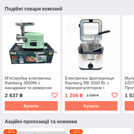
Подібні товари компанії
М'ясорубка електрична
Електрична фритюрниця
Муль
Rainberg 3800W з
Rainberg RB 3200 Вт з
6207
насадками та реверсом
терморегулятором і
Про
RB-2272
кришкою для фрі 2.5 л
2 637
1 206
1 5
₴
₴
1 296 ₴
Купити
Купити
Акційні пропозиції та новинки
–32%
–31%