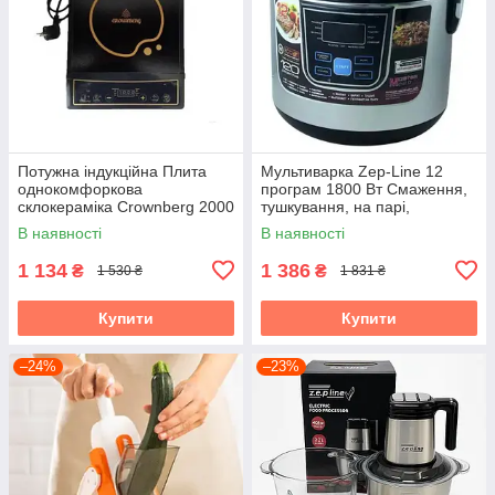
Потужна індукційна Плита
Мультиварка Zep-Line 12
однокомфоркова
програм 1800 Вт Смаження,
склокераміка Crownberg 2000
тушкування, на парі,
Вт
йогуртниця
В наявності
В наявності
1 134
1 386
₴
₴
1 530 ₴
1 831 ₴
Купити
Купити
–24%
–23%