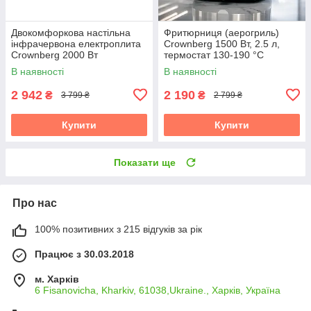
Двокомфоркова настільна
Фритюрниця (аерогриль)
інфрачервона електроплита
Crownberg 1500 Вт, 2.5 л,
Crownberg 2000 Вт
термостат 130-190 °C
В наявності
В наявності
2 942
2 190
₴
₴
3 799 ₴
2 799 ₴
Купити
Купити
Показати ще
Про нас
100% позитивних з 215 відгуків за рік
Працює з 30.03.2018
м. Харків
6 Fisanovicha, Kharkiv, 61038,Ukraine., Харків, Україна