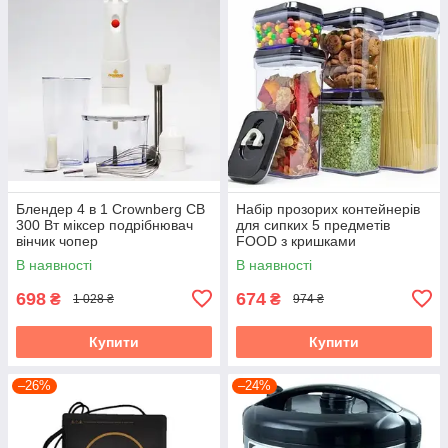
Блендер 4 в 1 Crownberg CB
Набір прозорих контейнерів
300 Вт міксер подрібнювач
для сипких 5 предметів
вінчик чопер
FOOD з кришками
В наявності
В наявності
698
674
₴
₴
1 028 ₴
974 ₴
Купити
Купити
–26%
–24%