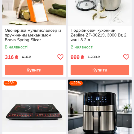
Овочерізка мультислайсер із
Подрібнювач кухонний
пружинним механізмом
Zepline ZP-00219, 3000 Вт, 2
Brava Spring Slicer
чаші 3.2 л
В наявності
В наявності
316
999
₴
₴
416 ₴
1 299 ₴
Купити
Купити
–23%
–22%