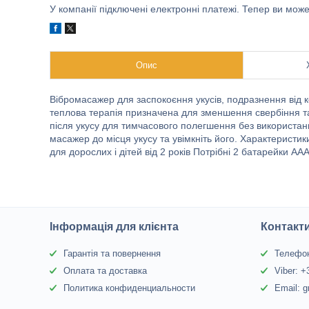
У компанії підключені електронні платежі. Тепер ви мож
Опис
Вібромасажер для заспокоєння укусів, подразнення від ко
теплова терапія призначена для зменшення свербіння т
після укусу для тимчасового полегшення без використання
масажер до місця укусу та увімкніть його. Характерист
для дорослих і дітей від 2 років Потрібні 2 батарейки АА
Інформація для клієнта
Контакт
Гарантія та повернення
Телефон
Оплата та доставка
Viber: 
Политика конфиденциальности
Email: 