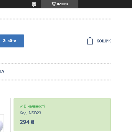
Кошик
Знайти
КОШИК
ТА
В наявності
Код:
NSD23
294 ₴