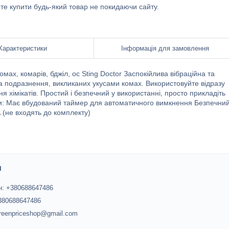
ете купити будь-який товар не покидаючи сайту.
Характеристики
Інформація для замовлення
мах, комарів, бджіл, ос Sting Doctor Заспокійлива вібраційна та
а подразнення, викликаних укусами комах. Використовуйте відразу
 хімікатів. Простий і безпечний у використанні, просто прикладіть
ики: Має вбудований таймер для автоматичного вимкнення Безпечни
А (не входять до комплекту)
и
: +380688647486
+380688647486
greenpriceshop@gmail.com