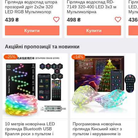
Гірлянда водоспад штора
Гірлянда водоспад RD-
Гірл
прозорий дріт 2х2м 320
7149 320-400 LED 3х3 м
LED,
LED RGB Мультиколор
Мультиколірна
Муль
(синьо-зелено-червоний)
439
498
436
₴
₴
Купити
Купити
Акційні пропозиції та новинки
–25%
–14%
10 метрів новорічна LED
Програмовна новорічна
гірлянда Bluetooth USB
гірлянда Кінський хвіст з
Крапля роси з пультом і
пультом і керуванням із