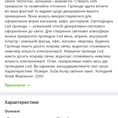
своєю теплотою, затишком і казковістю. Створіть собі
прекрасне та незвичайне оточення. Гірлянди здатні втілити
всі ваші фантазії та задуми щодо декорування вашого
приміщення. Вони можуть використовуватися для
оформлення вітрин магазинів, кафе, ресторанів. Світлодіодна
Led гірлянда — унікальний спосіб декоративно-світлового
оформлення до свята. Для створення святкової атмосфери
можна прикрасити гірляндою Led вікна, вітрини, внутрішній
інтер'єр і зовнішній фасад, офіс, магазин, квартиру, будинок.
Гірлянди мають досить яскраву свічку, водночас споживають
невелику кількість електроенергії. Новорічні гірлянди Led
мають досить яскраву свічку, водночас споживають невелику
кількість електроенергії. Отже, прикрасивши навіть весь дім
гірляндами Led, Ви однаково заощаджуватимете свої гроші.
Характеристики: Розміри: 3х2м Колір світіння ламп: Холодний
білий Живлення: 220V
Приховати
Характеристики
Основні