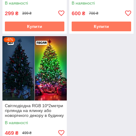
керуванням із телефона
телефона SFK-02 Bluetooth
В наявності
В наявності
SFK-04 Програмована
USB
299
600
₴
₴
399 ₴
700 ₴
Купити
Купити
–6%
Світлодіодна RGB 10*2метри
гірлянда на ялинку або
новорічного декору в будинку
на вулицю водонепроникна
В наявності
IP65 з керуванням SMART
469
₴
499 ₴