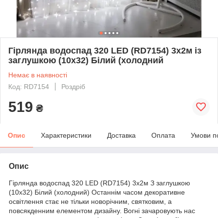
Гірлянда водоспад 320 LED (RD7154) 3х2м із
заглушкою (10х32) Білий (холодний
Немає в наявності
Код: RD7154
Роздріб
519
₴
Опис
Характеристики
Доставка
Оплата
Умови п
Опис
Гірлянда водоспад 320 LED (RD7154) 3x2м З заглушкою
(10x32) Білий (холодний) Останнім часом декоративне
освітлення стає не тільки новорічним, святковим, а
повсякденним елементом дизайну. Вогні зачаровують нас