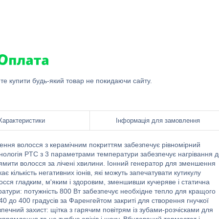
ете купити будь-який товар не покидаючи сайту.
Характеристики
Інформація для замовлення
ення волосся з керамічним покриттям забезпечує рівномірний
хнологія PTC з 3 параметрами температури забезпечує нагрівання д
ямити волосся за лічені хвилини. Іонний генератор для зменшення
є кількість негативних іонів, які можуть запечатувати кутикулу
лосся гладким, м'яким і здоровим, зменшивши кучеряве і статична
ратури: потужність 800 Вт забезпечує необхідне тепло для кращого
40 до 400 градусів за Фаренгейтом закриті для створення гнучкої
безпечний захист: щітка з гарячим повітрям із зубами-розчісками для