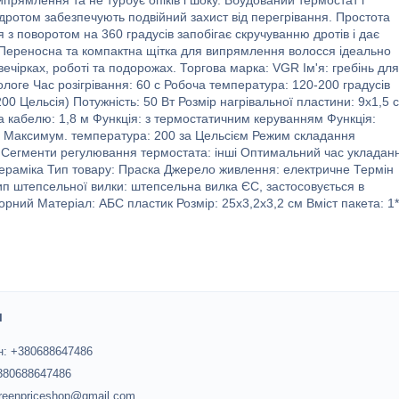
випрямлення та не турбує опіків і шоку. Вбудований термостат і
дротом забезпечують подвійний захист від перегрівання. Простота
 з поворотом на 360 градусів запобігає скручуванню дротів і дає
. Переносна та компактна щітка для випрямлення волосся ідеально
ечірках, роботі та подорожах. Торгова марка: VGR Ім'я: гребінь для
логе Час розігрівання: 60 с Робоча температура: 120-200 градусів
0 Цельсія) Потужність: 50 Вт Розмір нагрівальної пластини: 9x1,5 
 кабелю: 1,8 м Функція: з термостатичним керуванням Функція:
єм Максимум. температура: 200 за Цельсієм Режим складання
 Сегменти регулювання термостата: інші Оптимальний час укладан
кераміка Тип товару: Праска Джерело живлення: електричне Термін
ип штепсельної вилки: штепсельна вилка ЄС, застосовується в
р: чорний Матеріал: АБС пластик Розмір: 25x3,2x3,2 см Вміст пакета: 1*
и
: +380688647486
+380688647486
greenpriceshop@gmail.com