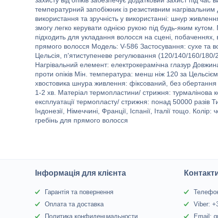
захисту від опіків забезпечує додатковий захист під час 
температурний запобіжник із резистивним нагрівальним 
використання та зручність у використанні: шнур живлення
змогу легко керувати однією рукою під будь-яким кутом
підходить для укладання волосся на сцені, побаченнях, в
прямого волосся Модель: V-586 Застосування: сухе та во
Цельсія, п'ятиступеневе регулювання (120/140/160/180/20
Нагрівальний елемент: електрокерамічна глазур Довжина
проти опіків Мін. температура: менш ніж 120 за Цельсі
хвостовика шнура живлення: фіксований, без обертання
1-2 хв. Матеріал термопластини/ стрижня: турмалінова 
експлуатації термопласту/ стрижня: понад 50000 разів Т
Індонезії, Німеччині, Франції, Іспанії, Італії тощо. Колі
гребінь для прямого волосся
Інформація для клієнта
Контакт
Гарантія та повернення
Телефон
Оплата та доставка
Viber: 
Политика конфиденциальности
Email: 