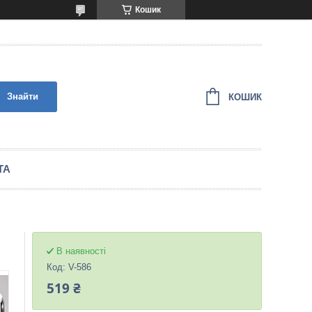
Кошик
Знайти
КОШИК
ТА
В наявності
Код:
V-586
519 ₴