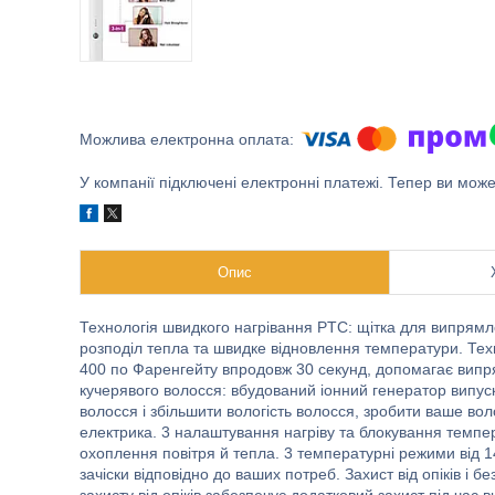
У компанії підключені електронні платежі. Тепер ви мож
Опис
Технологія швидкого нагрівання PTC: щітка для випрямл
розподіл тепла та швидке відновлення температури. Те
400 по Фаренгейту впродовж 30 секунд, допомагає випр
кучерявого волосся: вбудований іонний генератор випуска
волосся і збільшити вологість волосся, зробити ваше во
електрика. 3 налаштування нагріву та блокування темпе
охоплення повітря й тепла. 3 температурні режими від 1
зачіски відповідно до ваших потреб. Захист від опіків і 