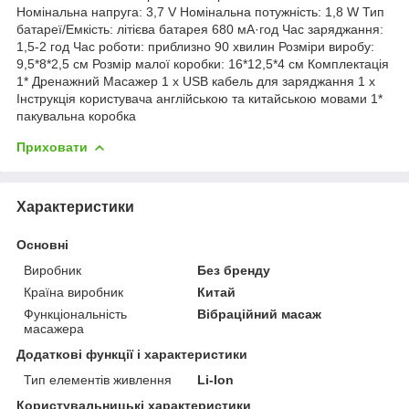
Номінальна напруга: 3,7 V Номінальна потужність: 1,8 W Тип
батареї/Емкість: літієва батарея 680 мА·год Час заряджання:
1,5-2 год Час роботи: приблизно 90 хвилин Розміри виробу:
9,5*8*2,5 см Розмір малої коробки: 16*12,5*4 см Комплектація
1* Дренажний Масажер 1 х USB кабель для заряджання 1 х
Інструкція користувача англійською та китайською мовами 1*
пакувальна коробка
Приховати
Характеристики
Основні
Виробник
Без бренду
Країна виробник
Китай
Функціональність
Вібраційний масаж
масажера
Додаткові функції і характеристики
Тип елементів живлення
Li-Ion
Користувальницькі характеристики