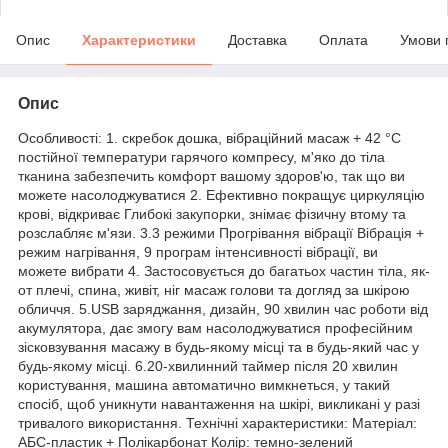
Опис
Характеристики
Доставка
Оплата
Умови 
Опис
Особливості: 1. скребок дошка, вібраційний масаж + 42 °C
постійної температури гарячого компресу, м'яко до тіла
тканина забезпечить комфорт вашому здоров'ю, так що ви
можете насолоджуватися 2. Ефективно покращує циркуляцію
крові, відкриває Глибокі закупорки, знімає фізичну втому та
розслабляє м'язи. 3.3 режими Прогрівання вібрації Вібрація +
режим нагрівання, 9 програм інтенсивності вібрації, ви
можете вибрати 4. Застосовується до багатьох частин тіла, як-
от плечі, спина, живіт, ніг масаж голови та догляд за шкірою
обличчя. 5.USB заряджання, дизайн, 90 хвилин час роботи від
акумулятора, дає змогу вам насолоджуватися професійним
зісковзування масажу в будь-якому місці та в будь-який час у
будь-якому місці. 6.20-хвилинний таймер після 20 хвилин
користування, машина автоматично вимкнеться, у такий
спосіб, щоб уникнути навантаження на шкірі, викликані у разі
тривалого використання. Технічні характеристики: Матеріал:
АБС-пластик + Полікарбонат Колір: темно-зелений