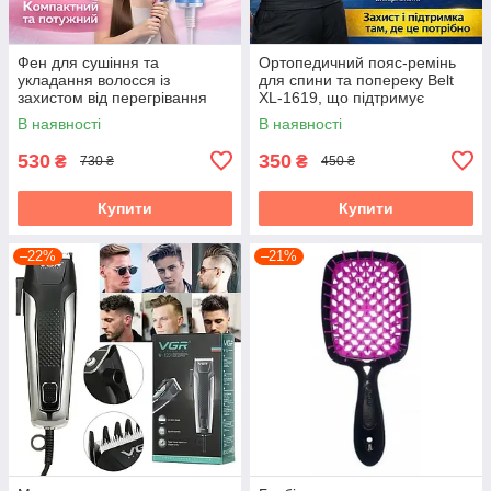
Фен для сушіння та
Ортопедичний пояс-ремінь
укладання волосся із
для спини та попереку Belt
захистом від перегрівання
XL-1619, що підтримує
та концентратором RAF
еластичний корсет із
В наявності
В наявності
R.4555 1200W
регулюванням,
універсальний
530
350
₴
₴
730 ₴
450 ₴
Купити
Купити
–22%
–21%