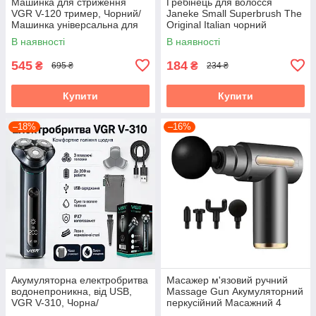
Машинка для стриження
Гребінець для волосся
VGR V-120 тример, Чорний/
Janeke Small Superbrush The
Машинка універсальна для
Original Italian чорний
стриження волосся
В наявності
В наявності
545
184
₴
₴
695 ₴
234 ₴
Купити
Купити
–18%
–16%
Акумуляторна електробритва
Масажер м'язовий ручний
водонепроникна, від USB,
Massage Gun Акумуляторний
VGR V-310, Чорна/
перкусійний Масажний 4
Бездротова бритва
насадки для рук ніг шиї