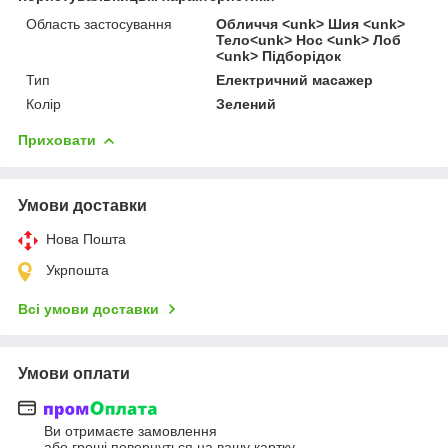
Область застосування
Обличчя <unk> Шия <unk>
Тело<unk> Нос <unk> Лоб
<unk> Підборідок
Тип
Електричний масажер
Колір
Зелений
Приховати
Умови доставки
Нова Пошта
Укрпошта
Всі умови доставки
Умови оплати
Ви отримаєте замовлення
або гроші повернуться на вашу картку