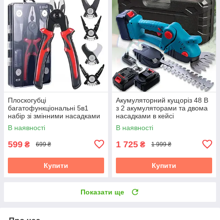
Плоскогубці
Акумуляторний кущоріз 48 В
багатофункціональні 5в1
з 2 акумуляторами та двома
набір зі змінними насадками
насадками в кейсі
кусачки бокоріз ножиці
В наявності
В наявності
стрипер
599
1 725
₴
₴
699 ₴
1 999 ₴
Купити
Купити
Показати ще