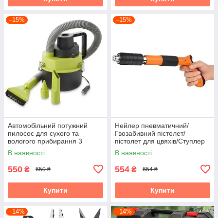
–15%
–15%
Автомобільний потужний
Нейлер пневматичний/
пилосос для сухого та
Гвозабивний пістолет/
вологого прибирання 3
пістолет для цвяхів/Ступлер
насадки
пневматичний
В наявності
В наявності
550
554
₴
₴
650 ₴
654 ₴
Купити
Купити
–14%
–14%