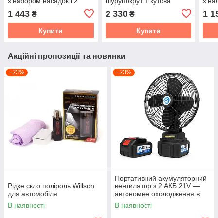
з набором насадок і 2
шурупокрут + кутова
з на
акумуляторами
шліфмашина (болгарка)
аку
1 443
2 330
1 1
₴
₴
Jitpex, у кейсі, жовтий
Купити
Купити
Акційні пропозиції та новинки
–23%
–23%
Портативний акумуляторний
Рідке скло поліроль Willson
вентилятор з 2 АКБ 21V —
для автомобіля
автономне охолодження в
будь-яких умовах
В наявності
В наявності