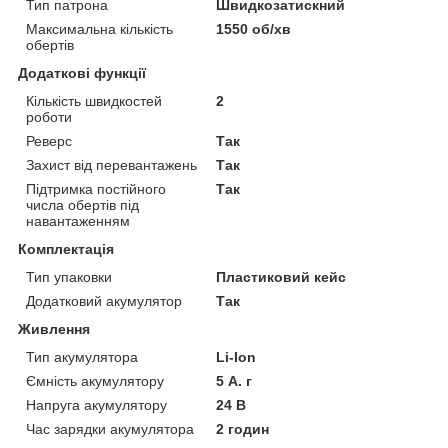
Тип патрона
Швидкозатискний
Максимальна кількість
1550 об/хв
обертів
Додаткові функції
Кількість швидкостей
2
роботи
Реверс
Так
Захист від перевантажень
Так
Підтримка постійного
Так
числа обертів під
навантаженням
Комплектація
Тип упаковки
Пластиковий кейс
Додатковий акумулятор
Так
Живлення
Тип акумулятора
Li-Ion
Ємність акумулятору
5 А. г
Напруга акумулятору
24 В
Час зарядки акумулятора
2 годин