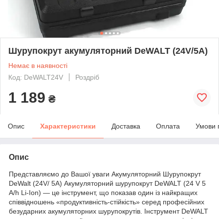
Шурупокрут акумуляторний DeWALT (24V/5A)
Немає в наявності
Код: DeWALT24V
Роздріб
1 189
₴
Опис
Характеристики
Доставка
Оплата
Умови 
Опис
Представляємо до Вашої уваги Акумуляторний Шурупокрут
DeWalt (24V/ 5A) Акумуляторний шурупокрут DeWALT (24 V 5
A/h Li-Ion) — це інструмент, що показав один із найкращих
співвідношень «продуктивність-стійкість» серед професійних
безударних акумуляторних шурупокрутів. Інструмент DeWALT