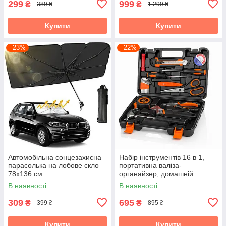
299
999
₴
₴
389 ₴
1 299 ₴
Купити
Купити
–23%
–22%
Автомобільна сонцезахисна
Набір інструментів 16 в 1,
парасолька на лобове скло
портативна валіза-
78х136 см
органайзер, домашній
ремонтний комплект із
В наявності
В наявності
молотком, викрутками
309
695
₴
₴
399 ₴
895 ₴
Купити
Купити