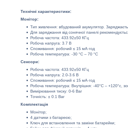
Технічні характеристики:
Монітор:
Тип живлення: вбудований акумулятор. Заряджаєтьс
Для заряджання від сонячної панелі рекомендуєтьс
Робоча частота: 433.92±50 КГц
Робоча напруга: 3.7 В
Споживання: робочий ≤ 15 мА·год
Робоча температура: -30 °C – 70 °C
Сенсори:
Робоча частота: 433.92±50 КГц
Робоча напруга: 2.0-3.6 В
Споживання: робочий ≤ 15 мА·год
Робоча температура: Внутрішня: -40°C – +120°с, зо
Вимірювання тиску: 0-6 Bar
Точність: ± 0.1 Bar
Комплектація
Монітор;
4 датчики з батареєю;
Ключ для встановлення та заміни батарейки;