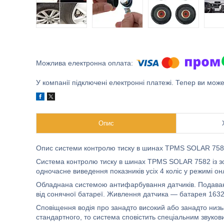
У компанії підключені електронні платежі. Тепер ви мож
Опис
Опис системи контролю тиску в шинах TPMS SOLAR 75
Система контролю тиску в шинах TPMS SOLAR 7582 із зо
одночасне виведення показників усіх 4 коліс у режимі он
Обладнана системою антифарбування датчиків. Подаванн
від сонячної батареї. Живлення датчика — батарея 1632. 
Сповіщення водія про занадто високий або занадто низьк
стандартного, то система сповістить спеціальним звуков