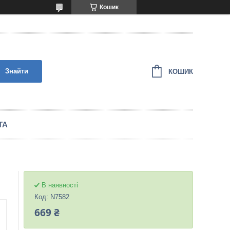
Кошик
Знайти
КОШИК
ТА
В наявності
Код:
N7582
669 ₴