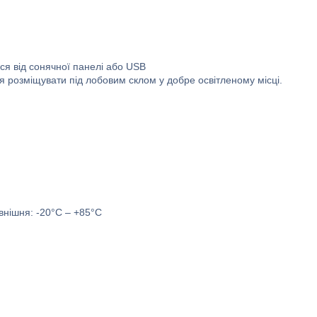
я від сонячної панелі або USB
я розміщувати під лобовим склом у добре освітленому місці.
внішня: -20°C – +85°C