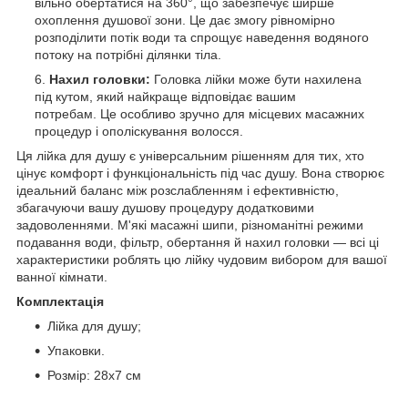
вільно обертатися на 360°, що забезпечує ширше
охоплення душової зони. Це дає змогу рівномірно
розподілити потік води та спрощує наведення водяного
потоку на потрібні ділянки тіла.
Нахил головки:
Головка лійки може бути нахилена
під кутом, який найкраще відповідає вашим
потребам. Це особливо зручно для місцевих масажних
процедур і ополіскування волосся.
Ця лійка для душу є універсальним рішенням для тих, хто
цінує комфорт і функціональність під час душу. Вона створює
ідеальний баланс між розслабленням і ефективністю,
збагачуючи вашу душову процедуру додатковими
задоволеннями. М'які масажні шипи, різноманітні режими
подавання води, фільтр, обертання й нахил головки — всі ці
характеристики роблять цю лійку чудовим вибором для вашої
ванної кімнати.
Комплектація
Лійка для душу;
Упаковки.
Розмір: 28х7 см