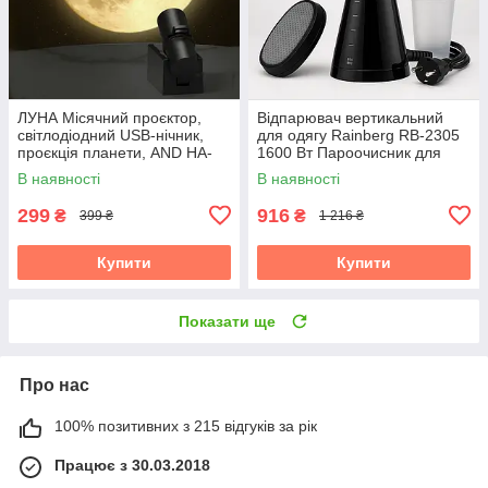
ЛУНА Місячний проєктор,
Відпарювач вертикальний
світлодіодний USB-нічник,
для одягу Rainberg RB-2305
проєкція планети, AND HA-
1600 Вт Пароочисник для
126
штор і постільної білизни
В наявності
В наявності
299
916
₴
₴
399 ₴
1 216 ₴
Купити
Купити
Показати ще
Про нас
100% позитивних з 215 відгуків за рік
Працює з 30.03.2018