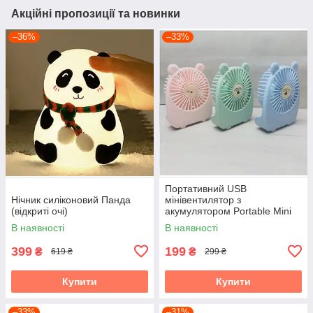
Акційні пропозиції та новинки
–36%
–33%
Портативний USB
Нічник силіконовий Панда
мінівентилятор з
(відкриті очі)
акумулятором Portable Mini
Fan (настільний)
В наявності
В наявності
399
199
₴
₴
619 ₴
299 ₴
Купити
Купити
–33%
–31%