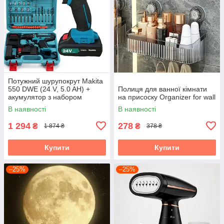
Потужний шурупокрут Makita
550 DWE (24 V, 5.0 AH) +
Полиця для ванної кімнати
акумулятор з набором
на присоску Organizer for wall
інструментів "Макіта"
В наявності
В наявності
1 294
278
₴
₴
1 874 ₴
378 ₴
Купити
Купити
–25%
–25%