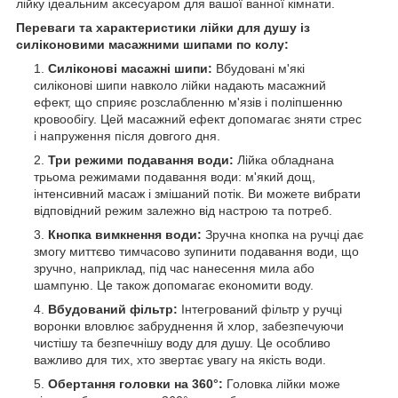
лійку ідеальним аксесуаром для вашої ванної кімнати.
Переваги та характеристики лійки для душу із
силіконовими масажними шипами по колу:
Силіконові масажні шипи:
Вбудовані м'які
силіконові шипи навколо лійки надають масажний
ефект, що сприяє розслабленню м'язів і поліпшенню
кровообігу. Цей масажний ефект допомагає зняти стрес
і напруження після довгого дня.
Три режими подавання води:
Лійка обладнана
трьома режимами подавання води: м'який дощ,
інтенсивний масаж і змішаний потік. Ви можете вибрати
відповідний режим залежно від настрою та потреб.
Кнопка вимкнення води:
Зручна кнопка на ручці дає
змогу миттєво тимчасово зупинити подавання води, що
зручно, наприклад, під час нанесення мила або
шампуню. Це також допомагає економити воду.
Вбудований фільтр:
Інтегрований фільтр у ручці
воронки вловлює забруднення й хлор, забезпечуючи
чистішу та безпечнішу воду для душу. Це особливо
важливо для тих, хто звертає увагу на якість води.
Обертання головки на 360°:
Головка лійки може