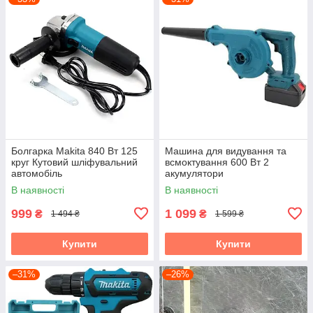
Болгарка Makita 840 Вт 125
Машина для видування та
круг Кутовий шліфувальний
всмоктування 600 Вт 2
автомобіль
акумулятори
В наявності
В наявності
999
1 099
₴
₴
1 494 ₴
1 599 ₴
Купити
Купити
–31%
–26%