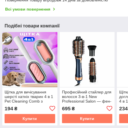
Повернення товару впродовж 14 днів за домовленістю
Всі умови повернення
Подібні товари компанії
Щітка для вичісування
Професійний стайлер для
Щітк
шерсті хатніх тварин 4 в 1
волосся 3-в-1 New
догл
Pet Cleaning Comb з
Professional Salon — фен-
4 в 
масажем і чищенням
щітка, випрямляч і
194
695
234
₴
₴
речей Pink W28
укладання | 600 W | 4
режими нагрівання
Купити
Купити