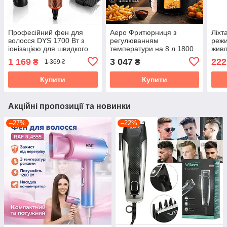
Професійний фен для
Аеро Фритюрниця з
Ліхт
волосся DYS 1700 Вт з
регулюванням
режи
іонізацією для швидкого
температури на 8 л 1800
живл
сушіння 110 000 об/хв
Вт RAF R.5298 Фритюр із
типу
1 169
3 047
222
₴
₴
1 369 ₴
сенсорним керуванням
Купити
Купити
Акційні пропозиції та новинки
–27%
–22%