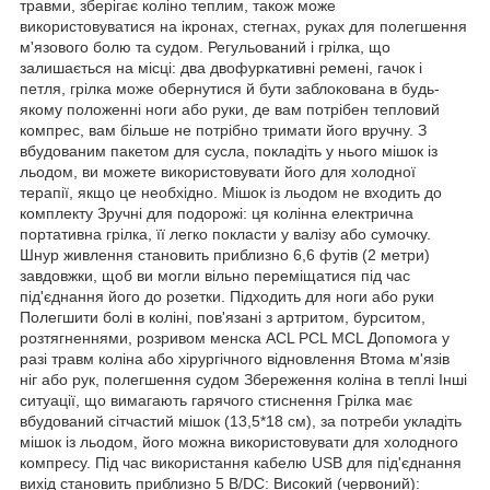
травми, зберігає коліно теплим, також може
використовуватися на ікронах, стегнах, руках для полегшення
м'язового болю та судом. Регульований і грілка, що
залишається на місці: два двофуркативні ремені, гачок і
петля, грілка може обернутися й бути заблокована в будь-
якому положенні ноги або руки, де вам потрібен тепловий
компрес, вам більше не потрібно тримати його вручну. З
вбудованим пакетом для сусла, покладіть у нього мішок із
льодом, ви можете використовувати його для холодної
терапії, якщо це необхідно. Мішок із льодом не входить до
комплекту Зручні для подорожі: ця колінна електрична
портативна грілка, її легко покласти у валізу або сумочку.
Шнур живлення становить приблизно 6,6 футів (2 метри)
завдовжки, щоб ви могли вільно переміщатися під час
під'єднання його до розетки. Підходить для ноги або руки
Полегшити болі в коліні, пов'язані з артритом, бурситом,
розтягненнями, розривом менска ACL PCL MCL Допомога у
разі травм коліна або хірургічного відновлення Втома м'язів
ніг або рук, полегшення судом Збереження коліна в теплі Інші
ситуації, що вимагають гарячого стиснення Грілка має
вбудований сітчастий мішок (13,5*18 см), за потреби укладіть
мішок із льодом, його можна використовувати для холодного
компресу. Під час використання кабелю USB для під'єднання
вихід становить приблизно 5 В/DC: Високий (червоний):