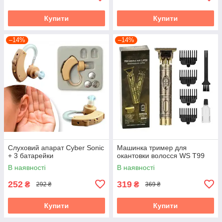
Купити
Купити
–14%
–14%
Слуховий апарат Cyber Sonic
Машинка тример для
+ 3 батарейки
окантовки волосся WS T99
В наявності
В наявності
252
319
₴
₴
292 ₴
369 ₴
Купити
Купити