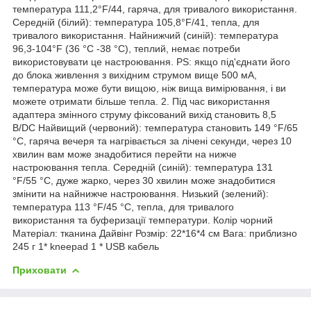
температура 111,2°F/44, гаряча, для тривалого використання.
Середній (білий): температура 105,8°F/41, тепла, для
тривалого використання. Найнижчий (синій): температура
96,3-104°F (36 °C -38 °C), теплий, немає потреби
використовувати це настроювання. PS: якщо під'єднати його
до блока живлення з вихідним струмом вище 500 мА,
температура може бути вищою, ніж вища вимірювання, і ви
можете отримати більше тепла. 2. Під час використання
адаптера змінного струму фіксований вихід становить 8,5
В/DC Найвищий (червоний): температура становить 149 °F/65
°C, гаряча вечеря та нагрівається за лічені секунди, через 10
хвилин вам може знадобитися перейти на нижче
настроювання тепла. Середній (синій): температура 131
°F/55 °C, дуже жарко, через 30 хвилин може знадобитися
змінити на найнижче настроювання. Низький (зелений):
температура 113 °F/45 °C, тепла, для тривалого
використання та буферизації температури. Колір чорний
Матеріал: тканина Дайвінг Розмір: 22*16*4 см Вага: приблизно
245 г 1* kneepad 1 * USB кабель
Приховати