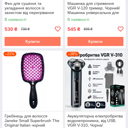
Фен для сушіння та
Машинка для стриження
укладання волосся із
VGR V-120 тример, Чорний/
захистом від перегрівання
Машинка універсальна для
та концентратором RAF
стриження волосся
В наявності
В наявності
R.4555 1200W
530
545
₴
₴
730 ₴
695 ₴
Купити
Купити
–21%
–18%
Гребінець для волосся
Акумуляторна електробритва
Janeke Small Superbrush The
водонепроникна, від USB,
Original Italian чорний
VGR V-310, Чорна/